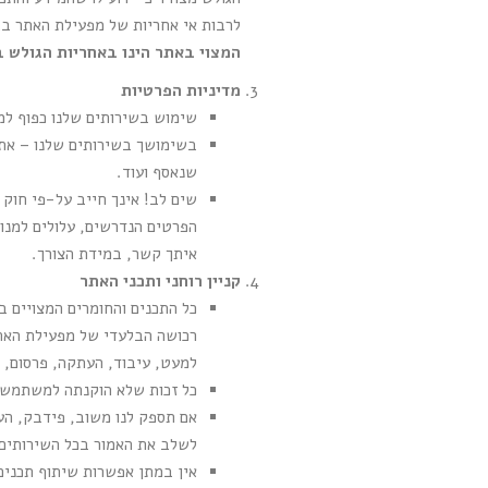
לרבות אי אחריות של מפעילת האתר בג
המצוי באתר הינו באחריות הגולש 
מדיניות הפרטיות
שימוש בשירותים שלנו כפוף למ
בשימושך בשירותים שלנו – אתה
שנאסף ועוד.
שים לב! אינך חייב על-פי חוק 
הפרטים הנדרשים, עלולים למנוע
איתך קשר, במידת הצורך.
קניין רוחני ותכני האתר
כל התכנים והחומרים המצויים ב
רכושה הבלעדי של מפעילת האתר
למעט, עיבוד, העתקה, פרסום, 
כל זכות שלא הוקנתה למשתמש ב
אם תספק לנו משוב, פידבק, הער
לשלב את האמור בכל השירותים ש
אין במתן אפשרות שיתוף תכנים 