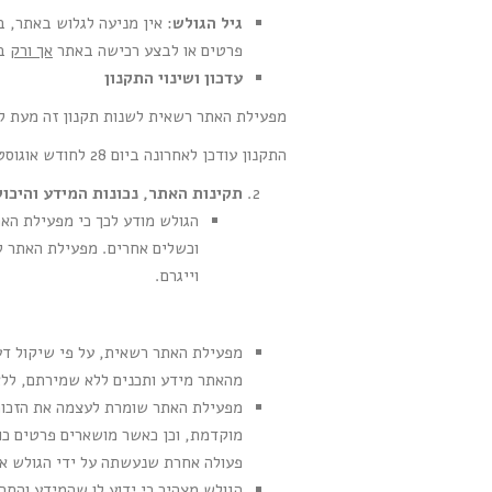
גיל הגולש
פרטים או לבצע רכישה באתר
אך ורק
בא
עדכון ושינוי התקנון
מפעילת האתר רשאית לשנות תקנון זה מעת לעת
התקנון עודכן לאחרונה ביום 28 לחודש אוגוסט 2025.
תקינות האתר, נכונות המידע והיכ
הגולש מודע לכך כי מפעילת האת
וכשלים אחרים. מפעילת האתר לא
וייגרם.
מפעילת האתר רשאית, על פי שיקול דעת
מהאתר מידע ותכנים ללא שמירתם, ללא
מוקדמת, וכן כאשר מושארים פרטים כוז
פעולה אחרת שנעשתה על ידי הגולש או
הגולש מצהיר כי ידוע לו שהמידע והתכ