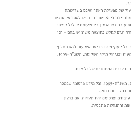
ר.
פעול של מפעילת האתר ואינם בשליטתה.
תחייבת כי הקישורים יובילו לאתר אינטרנט
פיע בהם או הזמין באמצעותם או לכל קישור
ה יגרם לגולש כתוצאה משימוש בהם – הנו
או כל ייעוץ פיננסי ו/או השקעות ו/או תחליף
לייעוץ השקעות ו/או הצעה להשקעה ו/או הצעה לציבור לפי חוק הסדרת העיסוק בייעוץ השקעות, בשיווק השקעות ובניהול תיקי השקעות, תשנ"ה-1995,
ם ובצרכים המיוחדים של כל אדם.
מפעילת האתר אינה מורשית לפי חוק הסדרת העיסוק בייעוץ השקעות, בשיווק השקעות ובניהול תיקי השקעות, תשנ"ה-1995, וכל מידע פרסומי שנמסר
ות כהגדרתם בחוק.
בודם ופרסומם יהיו טעויות, אם ברצון
ות והתנהלות פיננסית.