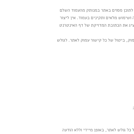
Deep Link), שמשמעותו יצירת קישור ישיר לתוכן מסוים באתר במנותק מהעמוד השלם
 באתר, כפי שהוא ("AS IS"), באופן המאפשר צפייה ושימוש מלאים ותקינים בעמוד. אין ליצור
יציג את הכתובת המדויקת של דף האינטרנט
וק, ביטול של כל קישור עמוק לאתר. לגולש
ל גולש לאתר, באופן מיידי וללא הודעה