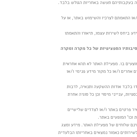
שה בעקבותיהם תעשה באחריות הגולש בלבד.
/או התאמתם לצרכיו והשימוש באתר, או על
דע ביחס לשירות עצמו, תיאורו והתאמתו
סיבותיו הספציפיות של כל מקרה ומקרה
וצעים בו. מפעילת האתר לא תהא אחראית
 אחרים ו/או כל מקור מידע פנימי ו/או
ו בלבד אודות ההשקעה ותנאיה, לרבות
יות, ענייני מיסוי וכן כל סוגיה אחרת
יר פרטים באתר ו/או לצדדים שלישיים
 וכו' המופעים באתר.
 אינם שלוחים של מפעילת האתר. מידע ומצג
לשירותים כאמור נמצאים באחריותו הבלעדית