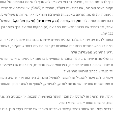
רף לרשימת הדיוור, מצהיר כי הוא מעוניין להצטרף לרשימת התפוצה של האתר
לעצמה את הזכות לפרסם באמצעות המערכת מוצרים ו/או שירותים משלימים.
 הודעות פרסומת לפי
חוק התקשורת (בזק ושידורים) (תיקון מס' 40), התשס"ח–2008
ר, וכן להסיר את פרטיו מרשימת התפוצה (הן במקום המיועד לכך באתר והן
בכל עת.
האתר לדעת אם אחרים מלבד הגולש עושים שימוש בכתובות שנמסרו על ידי הג
סכמת כל המשתמשים בכתובות האמורות לקבלת הודעות דואר שיווקיות, כאמור.
לש להימנע מפעולות אלה:
 הגלישה והשימוש באתר ובתכנים המופיעים בו מותרים לשימוש אישי ופרטי
 שבו, לרבות באתרים אחרים, בפרסומים אלקטרוניים, מודפסים או באמצעי מד
ור מפורש בכתב ומראש מהמפעיל.
ים אוטומטיים אחרים, שמטרתם לסרוק, להעתיק, לאסוף או לאחזר תוכן מהאתר, א
האתר: אין להציג או לפרסם את תכני האתר באמצעות תוכנות או אמצעים המשני
מות, סימנים מסחריים או מידע נוסף.
בלתי ראוי: חל איסור ליצור קישור לאתר זה מאתרי אינטרנט בעלי תוכן פורנוגר