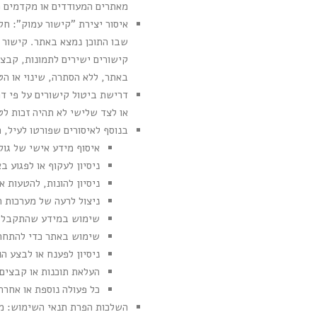
מאתרים המעודדים או מקדמים פע
קישורים ישירים לתמונות, קבצ
באתר, ללא הסתרה, שינוי או הטעיה
דרישת ביטול קישורים על פי דר
או לצד שלישי לא תהיה זכות לט
בנוסף לאיסורים שפורטו לעיל, 
איסוף מידע אישי של גול
ניסיון לעקוף או לפגוע 
ניסיון להונות, להטעות א
ניצול לרעה של מערכות ה
שימוש במידע שהתקבל מה
שימוש באתר כדי להתחרו
ניסיון לפענח או לבצע הנדסה לאחור (Reverse Engineering) לקוד
העלאת תוכנות או קבצים מזי
כל פעולה נוספת או אחרת
השלכות הפרת תנאי השימוש: מפ