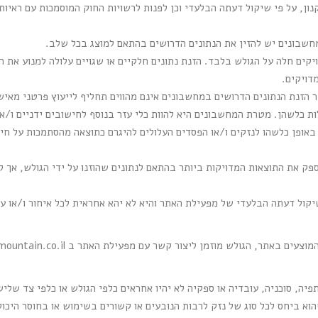
ן, על פי שיקול דעתה הבלעדי וכן לפנות לרשויות החוק המוסמכות עם ראיות
חשבונים יש להזין את הנתונים הדרושים בהתאם למוצג בכל שלב.
יקים חלה על הגולש בלבד. הזנת נתונים חלקיים או שגויים עלולה למנוע א
דויקים.
 הזנת הנתונים הדרושים במחשבונים אינם מהווים תחליף לייעוץ פרטני מאיש
ות כלשהן. מטרת המחשבונים היא להוות כלי עזר בנוסף לחישובים ידניים ו/א
אופן כלשהו לנזקים ו/או הפסדים העלולים להיגרם כתוצאה מהסתמכות על חי
ק את התוצאות המדויקות ביותר בהתאם לנתונים שהוזנו על ידי הגולש, אך ל
קול דעתה הבלעדי של מפעילת האתר והיא לא יהא אחראית לכל איחור ו/או עי
 המוצעים באתר, הגולש מוזמן ליצור קשר עם מפעילת האתר ב
mountain.co.il
ה, סוכניה, עובדיה או ספקיה לא יהיו אחראים כלפי הגולש או כלפי צד שלישי
הוא ביחס לכל סוג של נזק לרבות הנובעים או קשורים בשימוש או בחוסר היכ