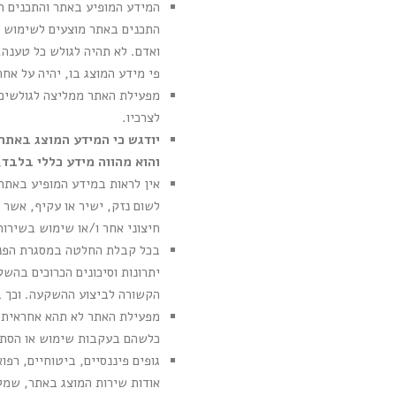
המידע המופיע באתר והתכנים ה
התכנים באתר מוצעים לשימוש הציבור כמות שהם "AS IS" ו
ואדם. לא תהיה לגולש כל טענה,
פי מידע המוצג בו, יהיה על אח
מפעילת האתר ממליצה לגולשים ב
לצרכיו.
יודגש כי המידע המוצג באתר 
והוא מהווה מידע כללי בלבד, 
אין לראות במידע המופיע באתר
לשום נזק, ישיר או עקיף, אשר 
חיצוני אחר ו/או שימוש בשירות
בכל קבלת החלטה במסגרת הפנית
יתרונות וסיכונים הכרוכים בהשק
הקשורה לביצוע ההשקעה. וכך בא
מפעילת האתר לא תהא אחראית לכ
כלשהם בעקבות שימוש או הסתמכות
גופים פיננסיים, ביטוחיים, רפ
אודות שירות המוצג באתר, שמק