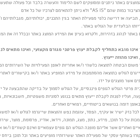
מוצגים באתר ניתנים ומסופקים לשם הלימוד והעשרה בלבד וכל פעולה שתע
לא ניתן להתאימם לצרכיו של כל אדם
 תביעה או דרישה כלפי מפעילת האתר בגין התכנים, יכולותיהם, מגבלותיהם ו
ריותו הבלעדית של הגולש באתר.
אתר לנהוג בזהירות, ולקרוא בעיון את המידע המוצג באתר ובכלל זה את המי
אינו מובא כתחליף לקבלת יעוץ פרטני מגורם מקצועי, ואינו מתאים לנ
ואינו מהווה ייעוץ
.
 משום הבטחה לתוצאה כלשהי ו/או אחריות לאופן הפעילויות של השירותים המ
ייגרם לגולש כתוצאה מהסתמכות על מידע המופיע באתר ו/או בקישורים לאתרים
ים אשר מוצגים על ידו.
 פרטי הגולש לגופים פיננסיים, על הגולש לסמוך על בדיקה שהתבצעה על יד
עה, ועליו לפנות לקבלת ייעוץ מתאים בנוגע לסוגיות משפטיות, חשבונאיות, כספ
ופן דומה בנושאים ביטוחיים, רפואיים ואחרים.
ל נזק ישיר או עקיף, הפסד, עוגמת נפש והוצאות שייגרמו לגולש ו/או למשא
 על כל תוכן, מידע, נתון, מצג, תמונה, וידאו, אודיו, פרסומת, מוצר, שירות
ואיים ואחרים אשר אליהם מופנה הגולש הם גופים עצמאיים ואינם קשורים ו/או
ורו בשותף עסקי של מפעילת האתר ששירותיו מופיעים באתר וכל תוכן ביחס 