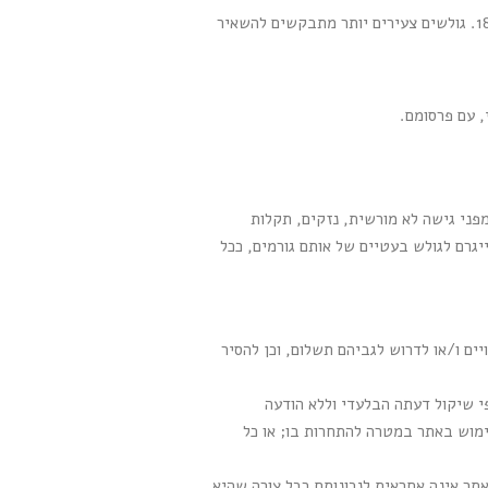
: אין מניעה לגלוש באתר, בכל גיל. עם זאת, בהשארת פרטים או רכישה באתר, הגולש מצהיר שגילו מעל 18. גולשים צעירים יותר מתבקשים להשאיר
, עם פרסומם.
מפני גישה לא מורשית, נזקים, תקלות
יגרם לגולש בעטיים של אותם גורמים, ככל
ם ו/או לדרוש לגביהם תשלום, וכן להסיר
תר שומרת לעצמה את הזכות למנוע מכל גולש את השימוש באתר ו/או בחלקו לרבות חסימת כתובות IP לפי שיקול דעתה הבלעדי וללא הודעה
ימוש באתר במטרה להתחרות בו; או כל
אתר אינה אחראית לנכונותם בכל צורה שהיא,