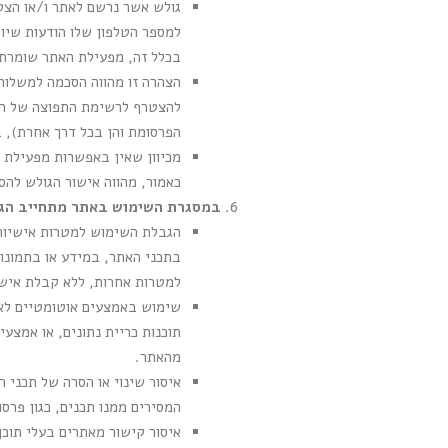
גולש אשר נרשם לאתר ו/או הצט
בכלל זה, מפעילת האתר שומרת 
הצהרה זו מהווה הסכמה למשלוח
להצטרף לרשימת התפוצה של האת
הפרסומת והן בכל דרך אחרת), 
מכיוון שאין באפשרות מפעילת 
כאמור, מהווה אישור הגולש לה
במסגרת השימוש באתר מתחייב הגו
הגבלת השימוש למטרות אישיות:
בתכני האתר, במידע או בתמונות
למטרות אחרות, ללא קבלת איש
תוכנות כריית נתונים, או אמצע
מהאתר.
איסור שינוי או הסרה של תכני 
המסירים ממנו תכנים, כגון פרסו
איסור קישור מאתרים בעלי תוכן 