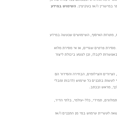
ר במישרין ו/או בעקיפין.
השימוש במידע
ו, מטרות האיסוף, השימושים שנעשה במידע
מסירת פרטים שגויים, או אי מסירת מלוא
פשרות לקבלו, וכן לפגוע ביכולת ליצור
הציורים והצילומים, הבחירה והסידור הם
 לעשות בתכנים כל שימוש (לרבות ומבלי
כך, מראש ובכתב.
מלוגים, תמידי, כלל-עולמי, בלתי הדיר,
רשאה לעשיית שימוש במי מן התכנים ו/או