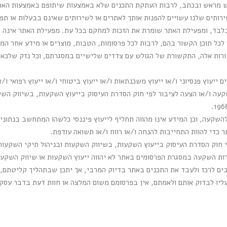
רש מראש ובכתב, לרבות העתקת התכנים שלא באמצעות שיתופם באמצעות האת
ירותים שלנו עשויים להפנות אותך לאתרים או לשירותים שאינם בבעלות או ת
בלבד, ומפעילת האתר שומרת את הזכות למחקם בכל עת. מפעילת האתר אינה מ
 לכל תוכן הקשור בהם, לרבות לכל פרסומות, הטבות, מוצרים או מידע אחר המו
רות אלה, התקשורת של הגולש עם צדדים שלישיים במסגרתם, וכל נזק שלכאור
 ייעוץ פנסיוני ו/או ייעוץ משכנתאות ו/או ייעוץ ביטוחי ו/או ייעוץ רפואי ו/
השקעה, וכן המידע אינו מהווה תחליף לייעוץ פיננסי כלשהו המתחשב בנתוני
 כדי להוות התחייבות להנחה ו/או רווח ו/או תשואה עודפת.
רות השקעה במסגרת הפרסומים באתר לא יהווה ייעוץ השקעות או שיווק השקע
ם לרכז ולעבד את התכנים באתר בדיוק המרבי, אך יתכן שבתהליך קליטתם, עי
יו לבדוק אותם ולאמתם, אין בפרסומם משום המלצה או חוות דעת בדבר עסקא