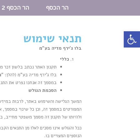
הר הכסף
הר הכסף 2
פתח סרגל נגישות
תנאי שימוש
בלו ג'ירף מדיה בע"מ
כללי
תקנון האתר נכתב בלשון זכר מט
בלו ג'ירף מדיה בע"מ (להלן: "
מ
במסמך זה אנחנו נפרט את התנא
הסכמת הגולש
המשך הגלישה והשימוש באתר, לרבות במידע, 
המפורטים במסמך זה, וכן כל שינוי במסמך, 
ולהיותו של תקנון זה מסמך משפטי מחייב, בי
ככל והגולש אינו מסכים לאלו מן התנאים הקב
הנוספים המצויים בו.