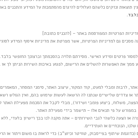
ין תוצאות ונזקים כלשהם העלולים להיגרם מהסתמכות על המידע והתכנים באת
בלבד
.
דיניות הפרטיות המפורסמת באתר – [להכניס כתובת]
 מסכים גם למדיניות הפרטיות, אשר מפרטת את מדיניות איסוף המידע לסוגי
למסור פרטים ומידע האישי. מסירתם תלויה בהסכמתך וברצונך החופשי בלבד. 
 ממך את האפשרות להשלים את הרישום, לפגוע באיכות השירות הניתן לך או בא
אתר, לרבות ומבלי למעט, קוד המקור, עיצוב האתר, סימני המסחר, המאמרים, 
 או צדדים שלישיים שנתנו לה הרשאה לעשות שימוש בהם, ואין הגולש רשאי
הפצה, משלוח, ביצוע פומבי ושידור), מבלי לקבל את הסכמת מפעילת האתר ל
מפורש על פי תנאים אלו – תישמר בידי מפעילת האתר.
ה או הצעה כלשהי לגבי השירותים – אתה מקנה לנו בכך רישיון בלעדי, ללא ת
לנו, הנוכחיים או העתידיים.
(כדוגמת שיתוף בפייסבוק, טוויטר וכיוצ"ב) כדי לראות בו משום ויתור או ה