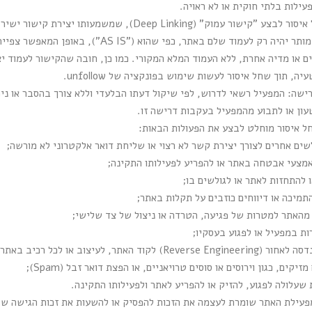
ילות בלתי חוקית או לא ראויה.
איסור יצירת "קישור עמוק": חל איסור לבצע "קישור עמוק" (ing
שבו התוכן נמצא באתר. קישור מותר יהיה רק לעמוד שלם
ים או מדיה אחרת, ללא העמוד המלא המקורי. כמו כן, חובה שהקישור לעמוד 
, תוך שחל איסור לעשות שימוש בפונקציה של unfollow.
ישה: המפעיל רשאי לדרוש, לפי שיקול דעתו הבלעדי וללא צורך בהסבר או נימ
עון או לתבוע מהמפעיל בעקבות דרישה זו.
חל איסור מוחלט לבצע את הפעולות הבאות:
שים אחרים לצורך יצירת קשר לא רצוי או שליחת דואר אלקטרוני לא מורשה;
באמצעי אבטחה באתר או להפריע לפעילותו התקינה;
ו להתחזות לאתר או לגולשים בו;
תמיכה או דיווחים כוזבים על תקלות באתר;
אתר למטרות של פגיעה, הטרדה או ניצול של צד שלישי;
ת במפעיל או לפגוע בעסקיו;
 האתר, לעיצוב או לכל רכיב באתר;
קים, כגון וירוסים או סוסים טרויאניים, או הפצת דואר זבל (Spam);
 שעלולה לפגוע, להזיק או להפריע לאתר ולפעילותו התקינה.
עילת האתר שומרת לעצמה את הזכות להפסיק או להשעות את זכות הגישה של כ