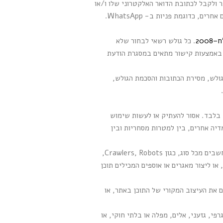
 ולקבל לכתובת הדואר האלקטרוני שלו ו/או
למספר הטלפון שלו הודעות שיווקיות כאלה ואחרות, אם כהודעות דוא"ל, מסרונים (SMS) או שדרים אלקטרונים אחרים, כדוגמת פניות ב- WhatsApp.
. כל גולש רשאי לבחור שלא
 באמצעות קישור מתאים במסגרת הודעת
ולש, מסירת הכתובות והסכמת הגולש,
 בלבד. אסור להעתיק או לעשות שימוש
יה אחרים, בין למטרות מסחריות ובין
שימוש באמצעים אוטומטיים לאיסוף מידע: אסור להפעיל או לאפשר להפעיל תוכנות, מערכות או יישומים ממוחשבים מכל סוג, כגון Crawlers, Robots,
ו ליצור מאגרים או אוספים המכילים תוכן
ם את העיצוב המקורי של התוכן באתר, או
פי, גזעני, אלים, מפלה או בלתי חוקי, או