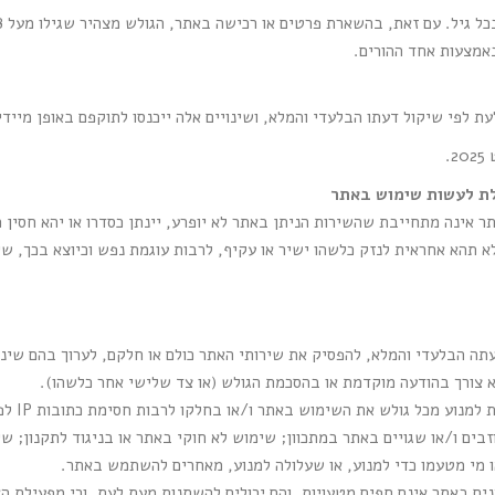
מצעות אחד ההורים.
 לפי שיקול דעתו הבלעדי והמלא, ושינויים אלה ייכנסו לתוקפם באופן מיידי
ולת לעשות שימוש באתר
ר אינה מתחייבת שהשירות הניתן באתר לא יופרע, יינתן כסדרו או יהא חסין 
 תהא אחראית לנזק כלשהו ישיר או עקיף, לרבות עוגמת נפש וכיוצא בכך, שי
ה הבלעדי והמלא, להפסיק את שירותי האתר כולם או חלקם, לערוך בהם שינויי
 צורך בהודעה מוקדמת או בהסכמת הגולש (או צד שלישי אחר כלשהו).
מפעילת הא
בים ו/או שגויים באתר במתכוון; שימוש לא חוקי באתר או בניגוד לתקנון; ש
 מי מטעמו כדי למנוע, או שעלולה למנוע, מאחרים להשתמש באתר.
נים באתר אינם חפים מטעויות, והם יכולים להשתנות מעת לעת, וכי מפעילת ה