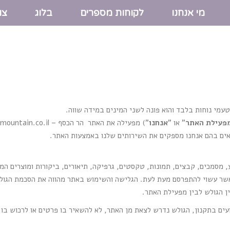
מי אנחנו
לקוחות מספרים
בלוג
צו
עמי נוחות בלבד והוא פונה לשני המינים במידה שווה.
פעילת האתר
" או "
אנחנו
") מפעילה את האתר הר הכסף – silver-mountain.co.il (להלן: "
ים בהם אנחנו מספקים את השירותים שלנו באמצעות האתר.
מסמכים, קבצים, תמונות, טקסטים, גרפיקה, תיאורים, ביקורות ומוצרים המצ
אשר עשוי להתפרסם מעת לעת. הגלישה והשימוש באתר מהווה את הסכמת הגול
ן הגולש לבין מפעילת האתר.
ועים בתקנון, הגולש נדרש לצאת מן האתר, לא להשאיר בו פרטים או לרכוש בו