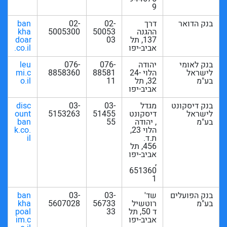
9
בנק הדואר
דרך
02-
02-
ban
ההגנה
50053
5005300
kha
137, תל
03
doar
אביב-יפו
.co.il
בנק לאומי
יהודה
076-
076-
leu
לישראל
הלוי 24-
88581
8858360
mi.c
בע"מ
32, תל
11
o.il
אביב-יפו
בנק דיסקונט
מגדל
03-
03-
disc
לישראל
דיסקונט
51455
5153263
ount
בע"מ
, יהודה
55
ban
הלוי 23,
k.co.
ת.ד.
il
456, תל
אביב-יפו
,
651360
1
בנק הפועלים
שד'
03-
03-
ban
בע"מ
רוטשיל
56733
5607028
kha
ד 50, תל
33
poal
אביב-יפו
im.c