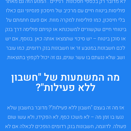
לא מדובר רק בכספי חסכונות "רגילים". המנוע הזה גם מאתר
פוליסות ביטוח חיים עם מרכיב של חיסכון פנסיוני וגם כאלו
בלי חיסכון, כמו פוליסות למקרה מוות. אם פעם חתמתם על
ביטוחי חיים שקשורים למשכנתא או קניתם פוליסה דרך בנק
או סוכן ביטוח – יש סיכוי שתמצאו אותה כאן. בנוסף, אם יש
לכם חשבונות במטבע זר או חשבונות בנק רדומים, כמו עובר
ושב שלא נגעתם בו עשר שנים, גם זה יכול לקפוץ בתוצאות.
מה המשמעות של "חשבון
ללא פעילות"?
אז מה זה בעצם "חשבון ללא פעילות"? מדובר בחשבון שלא
נגעו בו זמן מה – לא משכו כסף, לא הפקידו, ולא עשו שום
פעולה. לדוגמה, חשבונות בנק רדומים הופכים לכאלה אם לא