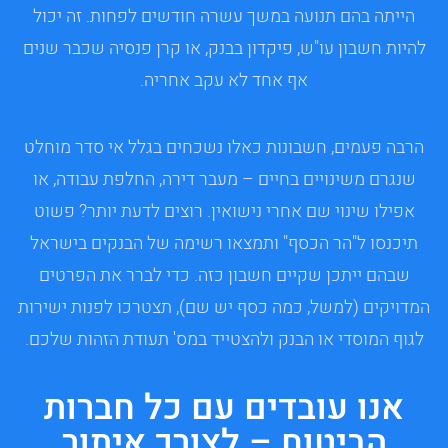
הייתה בהם תנועה במשך עשרה חודשים לפחות. זה יכול
להיות חשבון עו"ש, פיקדון בבנק, או קרן פנסיה שכבר שנים
אף אחד לא עקב אחריה.
הרבה פעמים, חשבונות כאלו נשכחים בגלל אי סדר מוחלט
שנגרם משינויים בחיים – מעבר דירה, החלפת עבודה, או
אפילו שינוי שם אחרי נישואין. רוצים לדעת יותר? פשוט
תיכנסו ל"הר הכסף" ותמצאו רשימה של הבנקים בישראל
שבהם ייתכן שקיים חשבון כזה. כדי לברר את הפרטים
המדויקים (למשל, כמה כסף יש שם), תצטרכו לפנות ישירות
לגוף המוסדי או הבנק ולהצטייד במס' תעודת הזהות שלכם.
אנו עובדים עם כל חברות
הביטוח – לצורך איתור