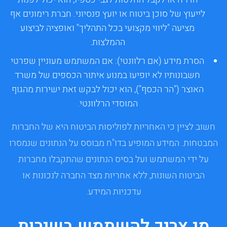
לייעוץ של סוכן ביטוח או יועץ פנסיוני. חברת רימונים אף
מציעה "ליווי מקצועי בכל התהליך" ואופציה לביצוע
ההמלצות.
הסרת מידע (אם רלוונטי):
אם המשתמש מעוניין שפרטי
חשבונותיו לא יופיעו במנוע איתור הכספים של משרד
האוצר ("הר הכסף"), הוא יכול לבקש זאת ישירות מהגוף
המוסדי הרלוונטי.
חשוב לציין כי האחריות לפוליסות הביטוח היא של החברות
המבטחות. המידע המופיע בדו"ח מבוסס על הנתונים שנמסרו
על ידי המשתמש ועל בסיס הנתונים שהתקבלו מחברות
הביטוח השונות, ללא אחריות מצד החברה לנכונות או
עדכניות המידע.
מי צריך להשתמש בשירות