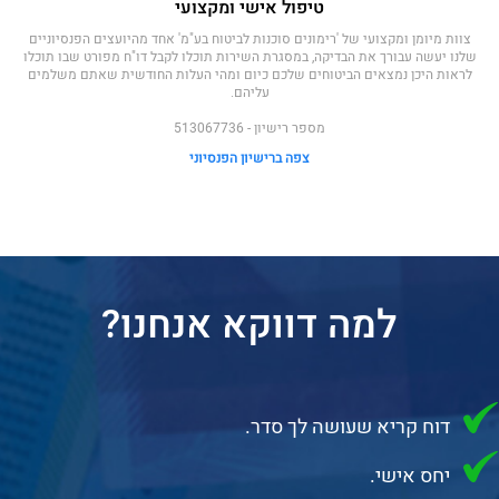
טיפול אישי ומקצועי
צוות מיומן ומקצועי של 'רימונים סוכנות לביטוח בע"מ' אחד מהיועצים הפנסיוניים
שלנו יעשה עבורך את הבדיקה, במסגרת השירות תוכלו לקבל דו"ח מפורט שבו תוכלו
לראות היכן נמצאים הביטוחים שלכם כיום ומהי העלות החודשית שאתם משלמים
עליהם.
מספר רישיון - 513067736
צפה ברישיון הפנסיוני
למה דווקא אנחנו?
דוח קריא שעושה לך סדר.
יחס אישי.