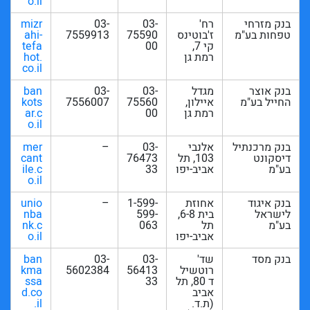
o.il
בנק מזרחי
רח'
03-
03-
mizr
טפחות בע"מ
ז'בוטינס
75590
7559913
ahi-
קי 7,
00
tefa
רמת גן
hot.
co.il
בנק אוצר
מגדל
03-
03-
ban
החייל בע"מ
איילון,
75560
7556007
kots
רמת גן
00
ar.c
o.il
בנק מרכנתיל
אלנבי
03-
–
mer
דיסקונט
103, תל
76473
cant
בע"מ
אביב-יפו
33
ile.c
o.il
בנק איגוד
אחוזת
1-599-
–
unio
לישראל
בית 6-8,
599-
nba
בע"מ
תל
063
nk.c
אביב-יפו
o.il
בנק מסד
שד'
03-
03-
ban
רוטשיל
56413
5602384
kma
ד 80, תל
33
ssa
אביב
d.co
(ת.ד.
.il