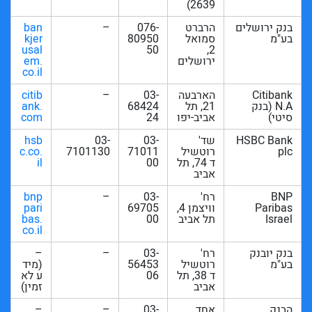
2639)
בנק ירושלים
הרברט
076-
–
ban
בע"מ
סמואל
80950
kjer
usal
50
2,
ירושלים
em.
co.il
Citibank
הארבעה
03-
–
citib
N.A (בנק
21, תל
68424
ank.
סיטי)
אביב-יפו
24
com
HSBC Bank
שד'
03-
03-
hsb
plc
רוטשיל
71011
7101130
c.co.
ד 74, תל
00
il
אביב
BNP
רח'
03-
–
bnp
Paribas
וויצמן 4,
69705
pari
Israel
תל אביב
00
bas.
co.il
בנק יובנק
רח'
03-
–
–
בע"מ
רוטשיל
56453
(מיד
ד 38, תל
06
ע לא
אביב
זמין)
הבנק
אחד
03-
–
–