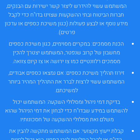
המשתמש עשוי להידרש ליצור קשר ישירות עם הבנקים,
חברות הביטוח ובתי ההשקעות שצוינו בדו"ח כדי לקבל
מידע נוסף או לבצע פעולות (כגון משיכת כספים או עדכון
פרטים).
הכנת מסמכים:
במקרים מסוימים, כגון משיכת כספים
מחשבון של קרוב שנפטר, המשתמש יצטרך להכין
מסמכים רלוונטיים כמו צו ירושה או צו קיום צוואה.
זירוז תהליך משיכת כספים:
אם נמצאו כספים אבודים,
המשתמש עשוי לרצות לברר את התהליך המהיר ביותר
למשיכתם.
בדיקת דמי ניהול ומסלולי השקעה:
המשתמש יכול
להשתמש במידע שבדו"ח כדי לבחון את דמי הניהול שהוא
משלם ואת מסלולי ההשקעה של חסכונותיו.
קבלת ייעוץ מקצועי:
אם המשתמש מתקשה להבין את
הדו"ח או לקבל החלטות לגבי כספיו, הוא יכול לפנות