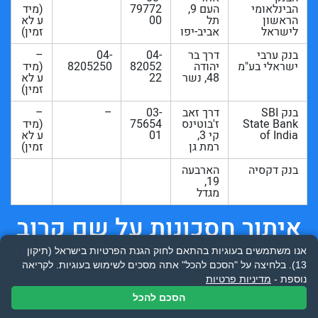
הבינלאומי
העם 9,
79772
(מיד
הראשון
תל
00
ע לא
לישראל
אביב-יפו
זמין)
בנק ערבי
דרך בר
04-
04-
–
ישראלי בע"מ
יהודה
82052
8205250
(מיד
48, נשר
22
ע לא
זמין)
בנק SBI
דרך זאב
03-
–
–
State Bank
ז'בוטינס
75654
(מיד
of India
קי 3,
01
ע לא
רמת גן
זמין)
בנק דקסיה
הארבעה
19,
מגדל
איתור חסכונות על שם קרוב
שנפטר או תחת אפוטרופסות
אנו משתמשים בעוגיות בהתאם לחוק הגנת הפרטיות בישראל (תיקון
13). בלחיצה על "הסכם להכל" אתה מסכים לשימוש בעוגיות.
לקריאה
נוספת -
מדיניות פרטיות
הסכם להכל
הר הכסף לא רק דואג לכם, אלא גם עוזר למצוא כספים