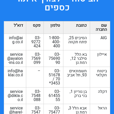
כספים
שם
כתובת
טלפון
פקס
דוא"ל
החברה
AIG
הסיבים 25,
1-800-
03-
info@ai
פתח תקווה
400-
9272
g.co.il
424
400
איילון
בא הלל
03-
03-
service
סילבר 12,
75690
7569
@ayalon
רמת גן
90
099
-ins.co.il
ביטוח
חשמונאים
03-
–
info@ha
חקלאי
93, תל אביב
51678
klai.co.il
70 /
3453*
דקלה
בן גוריון 1,
03-
03-
service
בני ברק
61455
7548
@dikla.c
o.il
088
55
הראל
אבא הלל 3,
03-
03-
service
רמת גן
75477
7547
@harel-