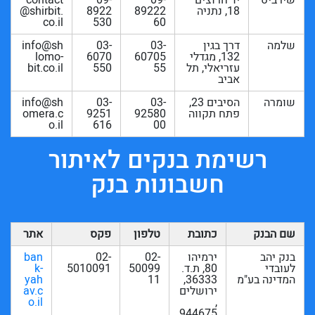
18, נתניה
89222
8922
@shirbit.
co.il
530
60
שלמה
דרך בגין
03-
03-
info@sh
132, מגדלי
60705
6070
lomo-
עזריאלי, תל
55
550
bit.co.il
אביב
שומרה
הסיבים 23,
03-
03-
info@sh
פתח תקווה
92580
9251
omera.c
o.il
616
00
רשימת בנקים לאיתור
חשבונות בנק
שם הבנק
כתובת
טלפון
פקס
אתר
בנק יהב
ירמיהו
02-
02-
ban
לעובדי
80, ת.ד.
50099
5010091
k-
המדינה בע"מ
36333,
11
yah
ירושלים
av.c
o.il
,
944675