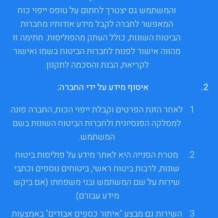
והמשתמש גם יצטרך לחתום על טופס ייפוי כוח
המאפשר לחברה לקבל מידע אודותיו מחברות
הביטוח השונות, כולל העתק מהפוליסות. חתימה זו
מהווה אישור לפנות לחברות הביטוח בשמו ואישור
לקריאת, הבנת והסכמה לתקנון.
איסוף מידע על ידי החברה:
לאחר הזנת הפרטים וקבלת ייפוי הכוח, החברה פונה
למסלקה הפנסיונית ולחברות הביטוח השונות בשם
המשתמש.
מטרת הפנייה היא לאתר מידע על פוליסות ביטוח
שונות, לרבות ביטוח ראשי, ביטוחים נוספים וכתבי
שירות על שם המשתמש ובני משפחתו (אם ביקש
מידע עבורם).
השירות גם מבצע "איתור כספים אבודים" באמצעות