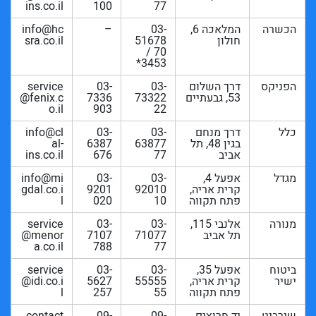
ins.co.il
100
77
הכשרה
המלאכה 6,
03-
–
info@hc
חולון
51678
sra.co.il
70 /
3453*
הפניקס
דרך השלום
03-
03-
service
53, גבעתיים
73322
7336
@fenix.c
o.il
903
22
כלל
דרך מנחם
03-
03-
info@cl
בגין 48, תל
63877
6387
al-
אביב
77
676
ins.co.il
מגדל
אפעל 4,
03-
03-
info@mi
קרית אריה,
92010
9201
gdal.co.i
פתח תקווה
10
020
l
מנורה
אלנבי 115,
03-
03-
service
תל אביב
71077
7107
@menor
a.co.il
788
77
ביטוח
אפעל 35,
03-
03-
service
ישיר
קרית אריה,
55555
5627
@idi.co.i
פתח תקווה
55
257
l
שירביט
יד חרוצים
09-
09-
contact