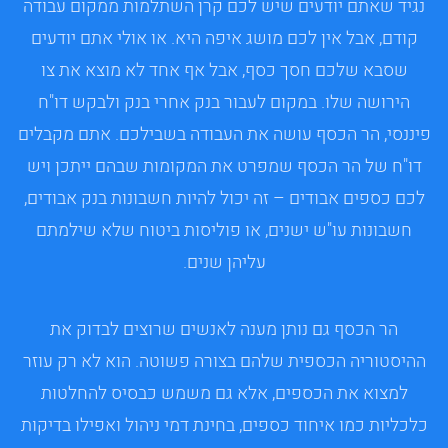
נגיד שאתם יודעים שיש לכם קרן השתלמות ממקום עבודה
קודם, אבל אין לכם מושג איפה היא. או אולי אתם יודעים
שסבא שלכם חסך כסף, אבל אף אחד לא מוצא את צו
הירושה שלו. במקום לעבור בנק אחרי בנק ולבקש דו"ח
פיננסי, הר הכסף עושה את העבודה בשבילכם. אתם מקבלים
דו"ח של הר הכסף שמפרט את המקומות שבהם ייתכן ויש
לכם כספים אבודים – זה יכול להיות חשבונות בנק אבודים,
חשבונות עו"ש ישנים, או פוליסות ביטוח שלא שילמתם
עליהן שנים.
הר הכסף גם נותן מענה לאנשים שרוצים לבדוק את
ההיסטוריה הכספית שלהם בצורה פשוטה. הוא לא רק עוזר
למצוא את הכספים, אלא גם משמש כבסיס להחלטות
כלכליות כמו איחוד כספים, בחינת דמי ניהול ואפילו בדיקות