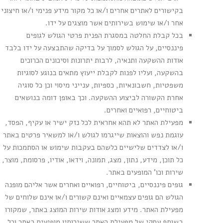
בקישורים לאתרים אחרים ו/או כל מקור מידע פנימי ו/או חיצוני
אחר ו/או שימוש בשירותים אשר מוצגים על ידו.
בכל קבלת החלטה במסגרת הפנית פרטי הגולש לגופים
פיננסיים, על הגולש לסמוך על בדיקה שהתבצעה על ידו בלבד
אודות ההשקעה ותנאיה, לרבות יתרונות וסיכונים הכרוכים
בהשקעה, ועליו לפנות לקבלת ייעוץ מתאים בנוגע לסוגיות
משפטיות, חשבונאיות, כספיות, ענייני מיסוי וכן כל סוגיה
אחרת הקשורה לביצוע ההשקעה. וכך באופן דומה בנושאים
ביטוחיים, רפואיים ואחרים.
מפעילת האתר לא תהא אחראית לכל נזק ישיר או עקיף, הפסד,
עוגמת נפש והוצאות שייגרמו לגולש ו/או למשאיר פרטים באתר
ו/או לצדדים שלישיים כלשהם בעקבות שימוש או הסתמכות על
כל תוכן, מידע, נתון, מצג, תמונה, וידאו, אודיו, פרסומת, מוצר,
שירות וכו' המופעים באתר.
גופים פיננסיים, ביטוחיים, רפואיים ואחרים אשר אליהם מופנה
הגולש הם גופים עצמאיים ואינם קשורים ו/או אינם שלוחים של
מפעילת האתר. מידע ומצג אודות שירות המוצג באתר, שמקורו
בשותף עסקי של מפעילת האתר ששירותיו מופיעים באתר וכל