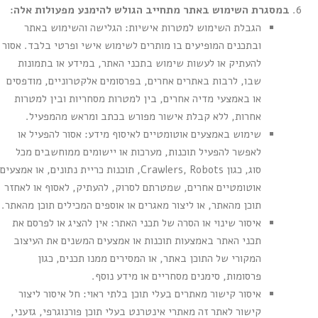
במסגרת השימוש באתר מתחייב הגולש להימנע מפעולות אלה:
הגבלת השימוש למטרות אישיות: הגלישה והשימוש באתר
ובתכנים המופיעים בו מותרים לשימוש אישי ופרטי בלבד. אסור
להעתיק או לעשות שימוש בתכני האתר, במידע או בתמונות
שבו, לרבות באתרים אחרים, בפרסומים אלקטרוניים, מודפסים
או באמצעי מדיה אחרים, בין למטרות מסחריות ובין למטרות
אחרות, ללא קבלת אישור מפורש בכתב ומראש מהמפעיל.
שימוש באמצעים אוטומטיים לאיסוף מידע: אסור להפעיל או
לאפשר להפעיל תוכנות, מערכות או יישומים ממוחשבים מכל
סוג, כגון Crawlers, Robots, תוכנות כריית נתונים, או אמצעים
אוטומטיים אחרים, שמטרתם לסרוק, להעתיק, לאסוף או לאחזר
תוכן מהאתר, או ליצור מאגרים או אוספים המכילים תוכן מהאתר.
איסור שינוי או הסרה של תכני האתר: אין להציג או לפרסם את
תכני האתר באמצעות תוכנות או אמצעים המשנים את העיצוב
המקורי של התוכן באתר, או המסירים ממנו תכנים, כגון
פרסומות, סימנים מסחריים או מידע נוסף.
איסור קישור מאתרים בעלי תוכן בלתי ראוי: חל איסור ליצור
קישור לאתר זה מאתרי אינטרנט בעלי תוכן פורנוגרפי, גזעני,