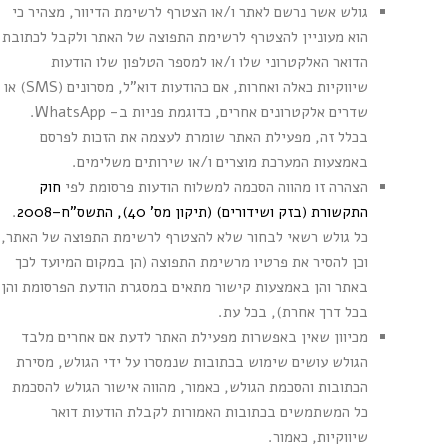
גולש אשר נרשם לאתר ו/או הצטרף לרשימת הדיוור, מצהיר כי
הוא מעוניין להצטרף לרשימת התפוצה של האתר ולקבל לכתובת
הדואר האלקטרוני שלו ו/או למספר הטלפון שלו הודעות
שיווקיות כאלה ואחרות, אם כהודעות דוא"ל, מסרונים (SMS) או
שדרים אלקטרונים אחרים, כדוגמת פניות ב- WhatsApp.
בכלל זה, מפעילת האתר שומרת לעצמה את הזכות לפרסם
באמצעות המערכת מוצרים ו/או שירותים משלימים.
הצהרה זו מהווה הסכמה למשלוח הודעות פרסומת לפי
חוק
התקשורת (בזק ושידורים) (תיקון מס' 40), התשס"ח–2008
.
כל גולש רשאי לבחור שלא להצטרף לרשימת התפוצה של האתר,
וכן להסיר את פרטיו מרשימת התפוצה (הן במקום המיועד לכך
באתר והן באמצעות קישור מתאים במסגרת הודעת הפרסומת והן
בכל דרך אחרת), בכל עת.
מכיוון שאין באפשרות מפעילת האתר לדעת אם אחרים מלבד
הגולש עושים שימוש בכתובות שנמסרו על ידי הגולש, מסירת
הכתובות והסכמת הגולש, כאמור, מהווה אישור הגולש להסכמת
כל המשתמשים בכתובות האמורות לקבלת הודעות דואר
שיווקיות, כאמור.