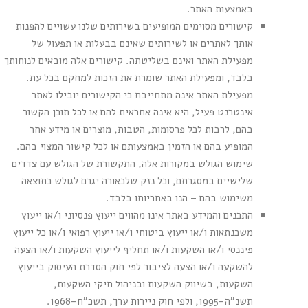
באמצעות האתר.
קישורים מסוימים המופיעים בשירותים שלנו עשויים להפנות
אותך לאתרים או לשירותים שאינם בבעלות או תפעול של
מפעילת האתר ואינם בשליטתה. קישורים אלה מובאים לנוחותך
בלבד, ומפעילת האתר שומרת את הזכות למחקם בכל עת.
מפעילת האתר אינה מתחייבת כי הקישורים יובילו לאתר
אינטרנט פעיל, היא אינה אחראית להם או לכל תוכן הקשור
בהם, לרבות לכל פרסומות, הטבות, מוצרים או מידע אחר
המופיע בהם או הזמין באמצעותם או לכל קישור המצוי בהם.
שימוש הגולש במקורות אלה, התקשורת של הגולש עם צדדים
שלישיים במסגרתם, וכל נזק שלכאורה יגרם לגולש כתוצאה
משימוש בהם – הנו באחריותו בלבד.
התכנים והמידע באתר אינו מהווים ייעוץ פנסיוני ו/או ייעוץ
משכנתאות ו/או ייעוץ ביטוחי ו/או ייעוץ רפואי ו/או כל ייעוץ
פיננסי ו/או השקעות ו/או תחליף לייעוץ השקעות ו/או הצעה
להשקעה ו/או הצעה לציבור לפי חוק הסדרת העיסוק בייעוץ
השקעות, בשיווק השקעות ובניהול תיקי השקעות,
תשנ"ה-1995, ולפי חוק ניירות ערך, תשכ"ח-1968.