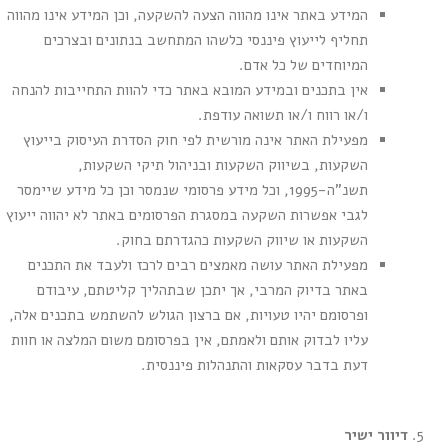
המידע באתר אינו מהווה הצעה להשקעה, וכן המידע אינו מהווה
תחליף לייעוץ פיננסי כלשהו המתחשב בנתונים ובצרכים
המיוחדים של כל אדם.
אין בתכנים ובמידע המובא באתר כדי להוות התחייבות להנחה
ו/או רווח ו/או תשואה עודפת.
מפעילת האתר אינה מורשית לפי חוק הסדרת העיסוק בייעוץ
השקעות, בשיווק השקעות ובניהול תיקי השקעות,
תשנ"ה-1995, וכל מידע פרסומי שנמסר וכן כל מידע שיימסר
לגבי אפשרות השקעה במסגרת הפרסומים באתר לא יהווה ייעוץ
השקעות או שיווק השקעות כהגדרתם בחוק.
מפעילת האתר עושה מאמצים רבים לרכז ולעבד את התכנים
באתר בדיוק המרבי, אך יתכן שבתהליך קליטתם, עיבודם
ופרסומם יהיו טעויות, אם ברצון הגולש להשתמש בתכנים אלה,
עליו לבדוק אותם ולאמתם, אין בפרסומם משום המלצה או חוות
דעת בדבר עסקאות והתנהלות פיננסית.
דיוור ישיר