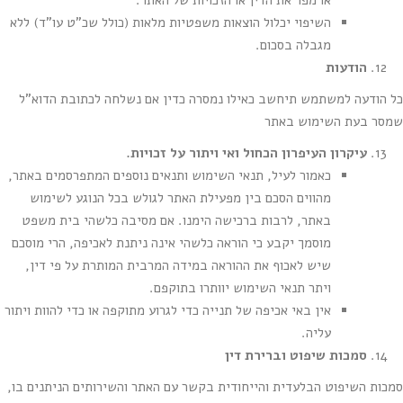
או מפר את הדין או הזכויות של האתר.
השיפוי יכלול הוצאות משפטיות מלאות (כולל שכ"ט עו"ד) ללא
מגבלה בסכום.
הודעות
כל הודעה למשתמש תיחשב כאילו נמסרה כדין אם נשלחה לכתובת הדוא"ל
שמסר בעת השימוש באתר
עיקרון העיפרון הכחול ואי ויתור על זכויות.
כאמור לעיל, תנאי השימוש ותנאים נוספים המתפרסמים באתר,
מהווים הסכם בין מפעילת האתר לגולש בכל הנוגע לשימוש
באתר, לרבות ברכישה הימנו. אם מסיבה כלשהי בית משפט
מוסמך יקבע כי הוראה כלשהי אינה ניתנת לאכיפה, הרי מוסכם
שיש לאכוף את ההוראה במידה המרבית המותרת על פי דין,
ויתר תנאי השימוש יוותרו בתוקפם.
אין באי אכיפה של תנייה כדי לגרוע מתוקפה או כדי להוות ויתור
עליה.
סמכות שיפוט וברירת דין
סמכות השיפוט הבלעדית והייחודית בקשר עם האתר והשירותים הניתנים בו,