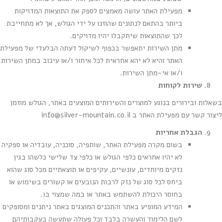
מפעילת האתר עושה מאמצים לספק את התוצאות המדויקות
ביותר בהתאם לנתונים שהוזנו על ידי הגולש, אך לא מתחייבת
לכך שהתוצאות שיתקבלו יהיו מדויקים.
מתן השירות יתאפשר בכפוף לשיקול דעתה הבלעדי של מפעילת
האתר והיא לא יהא אחראית לכל איחור ו/או עיכוב במתן השירות
ו/או אי-מתן השירות.
שירות לקוחות
בשאלות ובירורים בנוגע למוצרים והשירותים המוצעים באתר, הגולש מוזמן
ליצור קשר עם מפעילת האתר ב
info@silver-mountain.co.il
הגבלת אחריות
בשום מקרה מפעילת האתר, שותפיה, סוכניה, עובדיה או ספקיה
לא יהיו אחראים כלפי הגולש או כלפי צד שלישי כלשהו בגין
נזקים מיוחדים, עונשיים, עקיפים או תוצאתיים מכל סוג שהוא
ביחס לכל סוג של נזק לרבות הנובעים או קשורים בשימוש או
בחוסר היכולת להשתמש באתר או במה שמצוי בו.
המידע המופיע באתר והתכנים המוצגים באתר ניתנים ומסופקים
לשם הלימוד והעשרה בלבד וכל פעולה שתעשה בעקבותיהם