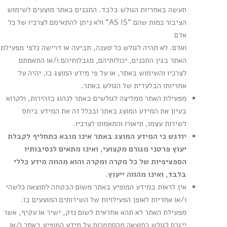
תעשה באחריות הגולש בלבד. התכנים באתר מוצעים לשימוש
הציבור כמות שהם "AS IS" ולא ניתן להתאימם לצרכיו של כל
אדם
ואדם. לא תהיה לגולש כל טענה, תביעה או דרישה כלפי מפעילת
האתר בגין התכנים, יכולותיהם, מגבלותיהם ו/או התאמתם
לצרכיו והשימוש באתר, או על פי מידע המוצג בו, יהיה על
אחריותו הבלעדית של הגולש באתר.
מפעילת האתר ממליצה לגולשים באתר לנהוג בזהירות, ולקרוא
בעיון את המידע המוצג באתר ובכלל זה את המידע ביחס
לשירות עצמו, תיאורו והתאמתו לצרכיו.
יודגש כי המידע המוצג באתר אינו מובא כתחליף לקבלת
יעוץ פרטני מגורם מקצועי, ואינו מתאים לנסיבותיו
הספציפיות של כל מקרה ומקרה והוא מהווה מידע כללי
בלבד, ואינו מהווה ייעוץ
.
אין לראות במידע המופיע באתר משום הבטחה לתוצאה כלשהי
ו/או אחריות לאופן הפעילויות של השירותים המוצעים בו.
מפעילת האתר לא תהא אחראית לשום נזק, ישיר או עקיף, אשר
ייגרם לגולש כתוצאה מהסתמכות על מידע המופיע באתר ו/או