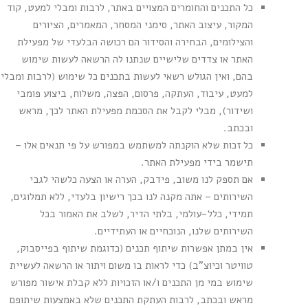
כל התכנים והחומרים המצויים באתר, לרבות ומבלי למעט, קוד
המקור, עיצוב האתר, סימני המסחר, המאמרים, הציורים
והצילומים, הבחירה והסידור הם רכושה הבלעדי של מפעילת
האתר או צדדים שלישיים שנתנו לה הרשאה לעשות שימוש
בהם, ואין הגולש רשאי לעשות בתכנים כל שימוש (לרבות ומבלי
למעט, עיבוד, העתקה, פרסום, הפצה, משלוח, ביצוע פומבי
ושידור), מבלי לקבל את הסכמת מפעילת האתר לכך, מראש
ובכתב.
כל זכות שלא הוקנתה למשתמש במפורש על פי תנאים אלו –
תישמר בידי מפעילת האתר.
אם תספק לנו משוב, פידבק, הערה או הצעה כלשהי לגבי
השירותים – אתה מקנה לנו בכך רישיון בלעדי, ללא תמלוגים,
תמידי, כלל-עולמי, בלתי הדיר, לשלב את האמור בכל
השירותים שלנו, הנוכחיים או העתידיים.
אין במתן אפשרות שיתוף תכנים (כדוגמת שיתוף בפייסבוק,
טוויטר וכיוצ"ב) כדי לראות בו משום ויתור או הרשאה לעשיית
שימוש במי מן התכנים ו/או הזכויות ללא קבלת אישור מפורש
מראש ובכתב, לרבות העתקת התכנים שלא באמצעות שיתופם