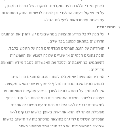
באופן מיידי וללא הודעה מוקדמת, במקרה של הפרת התקנון,
על פי שיקול דעתה הבלעדי וכן לפנות לרשויות החוק המוסמכות
עם ראיות ואסמכתאות לפעילות הגולש.
מחשבונים
על מנת לקבל מידע ותוצאות במחשבונים יש להזין את הנתונים
הדרושים בהתאם למוצג בכל שלב.
האחריות על הזנת הפרטים המדויקים חלה על הגולש בלבד.
הזנת נתונים חלקיים או שגויים עלולה למנוע את האפשרות
להשתמש במחשבונים ולסכל את האפשרות לקבל מידע ותוצאות
מדויקים.
המידע והתוצאות שיתקבלו לאחר הזנת הנתונים הדרושים
במחשבונים אינם מהווים תחליף לייעוץ פרטני מאיש מקצוע.
אין להסתמך על המחשבונים לצורך ביצוע עסקאות מסוימות או
פעולות כלשהן. מטרת המחשבונים היא להוות כלי עזר בנוסף
לחישובים ידניים ו/או הצלבת נתונים עם חישובים אחרים.
מפעילת האתר לא תהא אחראית באופן כלשהו לנזקים ו/או
הפסדים העלולים להיגרם כתוצאה מהסתמכות על חישוב כלשהו
שבוצע במחשבונים, או מכל תוכן אחר המופיע באתר.