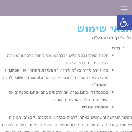
תפריט
פתח סרגל נגישות
תנאי שימוש
בלו ג'ירף מדיה בע"מ
כללי
תקנון האתר נכתב בלשון זכר מטעמי נוחות בלבד והוא פונה
לשני המינים במידה שווה.
בלו ג'ירף מדיה בע"מ (להלן: "
מפעילת האתר
" או "
אנחנו
")
מפעילה את האתר הר הכסף – silver-mountain.co.il (להלן:
"
האתר
").
במסמך זה אנחנו נפרט את התנאים בהם אנחנו מספקים את
השירותים שלנו באמצעות האתר.
הסכמת הגולש
המשך הגלישה והשימוש באתר, לרבות במידע, מסמכים, קבצים, תמונות,
טקסטים, גרפיקה, תיאורים, ביקורות ומוצרים המצויים באתר, כפופים לתנאים