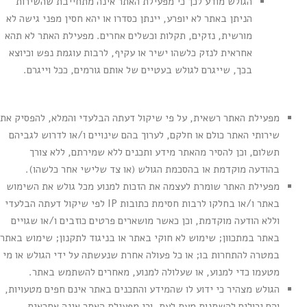
הגולש מודע לכך כי מפעילת האתר אינה מתחייבת שהשירות
הניתן באתר לא יופרע, יינתן כסדרו או יהא חסין מפני גישה לא
מורשית, נזקים, תקלות וכשלים אחרים. מפעילת האתר לא תהא
אחראית לנזק כלשהו ישיר או עקיף, לרבות עוגמת נפש וכיוצא
בכך, שייגרם לגולש בעטיים של אותם גורמים, ככל וייגרם.
מפעילת האתר רשאית, על פי שיקול דעתה הבלעדי והמלא, להפסיק את
שירותי האתר כולם או חלקם, לערוך בהם שינויים ו/או לדרוש לגביהם
תשלום, וכן להסיר מהאתר מידע ותכנים ללא שמירתם, ללא צורך
בהודעה מוקדמת או בהסכמת הגולש (או צד שלישי אחר כלשהו).
מפעילת האתר שומרת לעצמה את הזכות למנוע מכל גולש את השימוש
באתר ו/או בחלקו לרבות חסימת כתובות IP לפי שיקול דעתה הבלעדי
וללא הודעה מוקדמת, וכן כאשר מושארים פרטים כוזבים ו/או שגויים
באתר במתכוון; שימוש לא חוקי באתר או בניגוד לתקנון; שימוש באתר
במטרה להתחרות בו; או כל פעולה אחרת שנעשתה על ידי הגולש או מי
מטעמו כדי למנוע, או שעלולה למנוע, מאחרים להשתמש באתר.
הגולש מצהיר כי ידוע לו שהמידע והתכנים באתר אינם חפים מטעויות,
והם יכולים להשתנות מעת לעת, וכי מפעילת האתר אינה אחראית