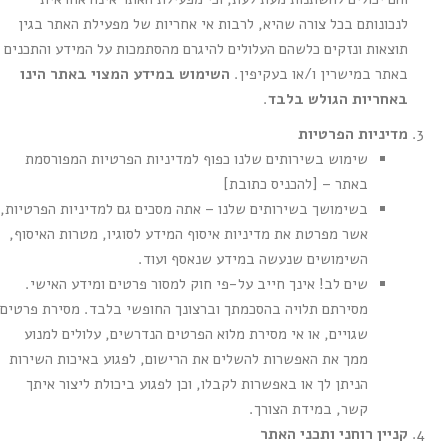
לנכונותם בכל צורה שהיא, לרבות אי אחריות של מפעילת האתר בגין
תוצאות ונזקים כלשהם העלולים להיגרם מהסתמכות על המידע והתכנים
באתר במישרין ו/או בעקיפין.
השימוש במידע המצוי באתר הינו
באחריות הגולש בלבד
.
מדיניות הפרטיות
שימוש בשירותים שלנו כפוף למדיניות הפרטיות המפורסמת
באתר – [להכניס כתובת]
בשימושך בשירותים שלנו – אתה מסכים גם למדיניות הפרטיות,
אשר מפרטת את מדיניות איסוף המידע לסוגיו, מטרות האיסוף,
השימושים שנעשה במידע שנאסף ועוד.
שים לב! אינך חייב על-פי חוק למסור פרטים ומידע האישי.
מסירתם תלויה בהסכמתך וברצונך החופשי בלבד. מסירת פרטים
שגויים, או אי מסירת מלוא הפרטים הנדרשים, עלולים למנוע
ממך את האפשרות להשלים את הרישום, לפגוע באיכות השירות
הניתן לך או באפשרות לקבלו, וכן לפגוע ביכולת ליצור איתך
קשר, במידת הצורך.
קניין רוחני ותכני האתר