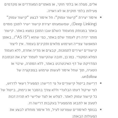
אלים, מפלה או בלתי חוקי, או מאתרים המעודדים או מקדמים
פעילות בלתי חוקית או לא ראויה.
איסור יצירת "קישור עמוק": חל איסור לבצע "קישור עמוק"
(Deep Linking), שמשמעותו יצירת קישור ישיר לתוכן מסוים
באתר במנותק מהעמוד השלם שבו התוכן נמצא באתר. קישור
מותר יהיה רק לעמוד שלם באתר, כפי שהוא ("AS IS"), באופן
המאפשר צפייה ושימוש מלאים ותקינים בעמוד. אין ליצור
קישורים ישירים לתמונות, קבצים או מדיה אחרת, ללא העמוד
המלא המקורי. כמו כן, חובה שהקישור לעמוד יציג את הכתובת
המדויקת של דף האינטרנט באתר, ללא הסתרה, שינוי או
הטעיה, תוך שחל איסור לעשות שימוש בפונקציה של
unfollow.
דרישת ביטול קישורים על פי דרישה: המפעיל רשאי לדרוש,
לפי שיקול דעתו הבלעדי וללא צורך בהסבר או נימוק, ביטול של
כל קישור עמוק לאתר. לגולש או לצד שלישי לא תהיה זכות
לטעון או לתבוע מהמפעיל בעקבות דרישה זו.
בנוסף לאיסורים שפורטו לעיל, חל איסור מוחלט לבצע את
הפעולות הבאות: