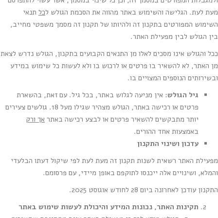
ולמגבלות המפורטים במסמך זה, וכן כל שינוי במסמך, אשר עשוי להתפרסם
מעת לעת. הגלישה והשימוש באתר מהווה את הסכמת הגולש ל
כל
תנאי
השימוש המפורטים בתקנון זה ולהיותו של תקנון זה מסמך משפטי מחייב,
בין הגולש לבין מפעילת האתר.
ככל והגולש אינו מסכים לאלו מן התנאים הקבועים בתקנון, הגולש נדרש לצאת
מן האתר, לא להשאיר בו פרטים או לרכוש בו ולא לעשות כל שימוש במידע
ובשירותים הנוספים המצויים בו.
גיל הגולש
: אין מניעה לגלוש באתר, בכל גיל. עם זאת, בהשארת
פרטים או רכישה באתר, הגולש מצהיר שגילו מעל 18. גולשים צעירים
יותר מתבקשים להשאיר פרטים או לבצע רכישה באתר
אך ורק
באמצעות אחד ההורים.
עדכון ושינוי התקנון
מפעילת האתר רשאית לשנות תקנון זה מעת לעת לפי שיקול דעתו הבלעדי
והמלא, ושינויים אלה ייכנסו לתוקפם באופן מיידי, עם פרסומם.
התקנון עודכן לאחרונה ביום 28 לחודש אוגוסט 2025.
תקינות האתר, נכונות המידע והיכולת לעשות שימוש באתר