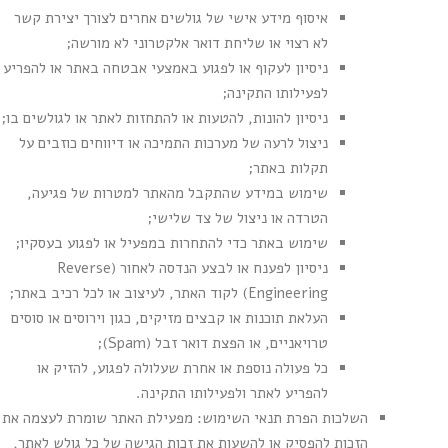
איסוף מידע אישי של גולשים אחרים לצורך יצירת קשר
לא רצוי או שליחת דואר אלקטרוני לא מורשה;
ניסיון לעקוף או לפגוע באמצעי אבטחה באתר או להפריע
לפעילותו התקינה;
ניסיון להונות, להטעות או להתחזות לאתר או לגולשים בו;
ניצול לרעה של מערכות התמיכה או דיווחים כוזבים על
תקלות באתר;
שימוש במידע שהתקבל מהאתר למטרות של פגיעה,
הטרדה או ניצול של צד שלישי;
שימוש באתר כדי להתחרות במפעיל או לפגוע בעסקיו;
ניסיון לפענח או לבצע הנדסה לאחור (Reverse
Engineering) לקוד האתר, לעיצוב או לכל רכיב באתר;
העלאת תוכנות או קבצים מזיקים, כגון וירוסים או סוסים
טרויאניים, או הפצת דואר זבל (Spam);
כל פעולה נוספת או אחרת שעלולה לפגוע, להזיק או
להפריע לאתר ולפעילותו התקינה.
השלכות הפרת תנאי השימוש: מפעילת האתר שומרת לעצמה את
הזכות להפסיק או להשעות את זכות הגישה של כל גולש לאתר,