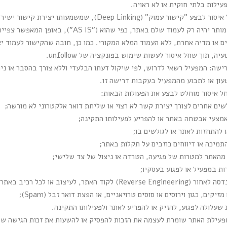
ילות בלתי חוקית או לא ראויה.
איסור יצירת "קישור עמוק": חל איסור לבצע "קישור עמוק" (ing
שבו התוכן נמצא באתר. קישור מותר יהיה רק לעמוד שלם
ים או מדיה אחרת, ללא העמוד המלא המקורי. כמו כן, חובה שהקישור לעמוד 
, תוך שחל איסור לעשות שימוש בפונקציה של unfollow.
ישה: המפעיל רשאי לדרוש, לפי שיקול דעתו הבלעדי וללא צורך בהסבר או נימ
עון או לתבוע מהמפעיל בעקבות דרישה זו.
חל איסור מוחלט לבצע את הפעולות הבאות:
שים אחרים לצורך יצירת קשר לא רצוי או שליחת דואר אלקטרוני לא מורשה;
באמצעי אבטחה באתר או להפריע לפעילותו התקינה;
ו להתחזות לאתר או לגולשים בו;
תמיכה או דיווחים כוזבים על תקלות באתר;
אתר למטרות של פגיעה, הטרדה או ניצול של צד שלישי;
ת במפעיל או לפגוע בעסקיו;
 האתר, לעיצוב או לכל רכיב באתר;
קים, כגון וירוסים או סוסים טרויאניים, או הפצת דואר זבל (Spam);
 שעלולה לפגוע, להזיק או להפריע לאתר ולפעילותו התקינה.
עילת האתר שומרת לעצמה את הזכות להפסיק או להשעות את זכות הגישה של כ