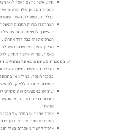
גולש אשר נרשם לאתר ו/או הצט
בכלל זה, מפעילת האתר שומרת 
הצהרה זו מהווה הסכמה למשלוח
להצטרף לרשימת התפוצה של האת
הפרסומת והן בכל דרך אחרת), 
מכיוון שאין באפשרות מפעילת 
כאמור, מהווה אישור הגולש לה
במסגרת השימוש באתר מתחייב הגו
הגבלת השימוש למטרות אישיות:
בתכני האתר, במידע או בתמונות
למטרות אחרות, ללא קבלת איש
תוכנות כריית נתונים, או אמצע
מהאתר.
איסור שינוי או הסרה של תכני 
המסירים ממנו תכנים, כגון פרסו
איסור קישור מאתרים בעלי תוכן 