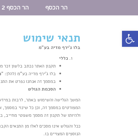
הר הכסף
הר הכסף 2
פתח סרגל נגישות
תנאי שימוש
בלו ג'ירף מדיה בע"מ
כללי
תקנון האתר נכתב בלשון זכר מט
בלו ג'ירף מדיה בע"מ (להלן: "
מ
במסמך זה אנחנו נפרט את התנא
הסכמת הגולש
המשך הגלישה והשימוש באתר, לרבות במידע, 
המפורטים במסמך זה, וכן כל שינוי במסמך, 
ולהיותו של תקנון זה מסמך משפטי מחייב, בי
ככל והגולש אינו מסכים לאלו מן התנאים הקב
הנוספים המצויים בו.