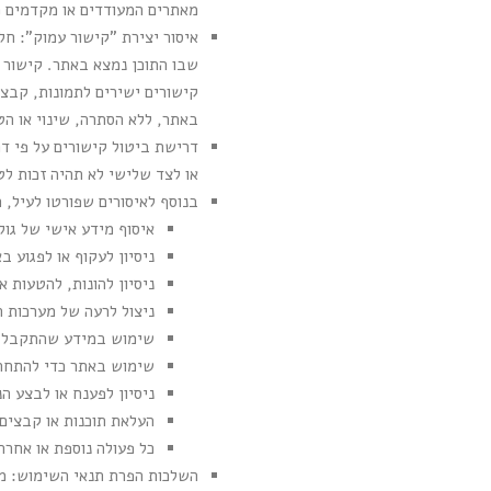
מאתרים המעודדים או מקדמים פע
קישורים ישירים לתמונות, קבצ
באתר, ללא הסתרה, שינוי או הטעיה
דרישת ביטול קישורים על פי דר
או לצד שלישי לא תהיה זכות לט
בנוסף לאיסורים שפורטו לעיל, 
איסוף מידע אישי של גול
ניסיון לעקוף או לפגוע 
ניסיון להונות, להטעות א
ניצול לרעה של מערכות ה
שימוש במידע שהתקבל מה
שימוש באתר כדי להתחרו
ניסיון לפענח או לבצע הנדסה לאחור (Reverse Engineering) לקוד
העלאת תוכנות או קבצים מזי
כל פעולה נוספת או אחרת
השלכות הפרת תנאי השימוש: מפ