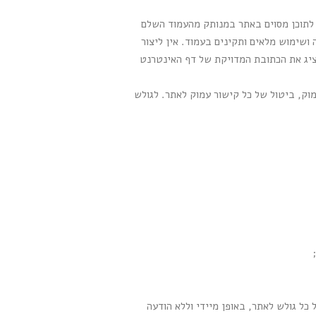
Deep Link), שמשמעותו יצירת קישור ישיר לתוכן מסוים באתר במנותק מהעמוד השלם
 באתר, כפי שהוא ("AS IS"), באופן המאפשר צפייה ושימוש מלאים ותקינים בעמוד. אין ליצור
יציג את הכתובת המדויקת של דף האינטרנט
וק, ביטול של כל קישור עמוק לאתר. לגולש
ל גולש לאתר, באופן מיידי וללא הודעה