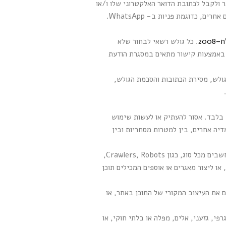
 ולקבל לכתובת הדואר האלקטרוני שלו ו/או
למספר הטלפון שלו הודעות שיווקיות כאלה ואחרות, אם כהודעות דוא"ל, מסרונים (SMS) או שדרים אלקטרונים אחרים, כדוגמת פניות ב- WhatsApp.
. כל גולש רשאי לבחור שלא
 באמצעות קישור מתאים במסגרת הודעת
ולש, מסירת הכתובות והסכמת הגולש,
 בלבד. אסור להעתיק או לעשות שימוש
יה אחרים, בין למטרות מסחריות ובין
שימוש באמצעים אוטומטיים לאיסוף מידע: אסור להפעיל או לאפשר להפעיל תוכנות, מערכות או יישומים ממוחשבים מכל סוג, כגון Crawlers, Robots,
ו ליצור מאגרים או אוספים המכילים תוכן
ם את העיצוב המקורי של התוכן באתר, או
פי, גזעני, אלים, מפלה או בלתי חוקי, או