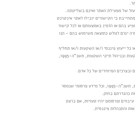
ר.
פעול של מפעילת האתר ואינם בשליטתה.
תחייבת כי הקישורים יובילו לאתר אינטרנט
פיע בהם או הזמין באמצעותם או לכל קישור
ה יגרם לגולש כתוצאה משימוש בהם – הנו
או כל ייעוץ פיננסי ו/או השקעות ו/או תחליף
לייעוץ השקעות ו/או הצעה להשקעה ו/או הצעה לציבור לפי חוק הסדרת העיסוק בייעוץ השקעות, בשיווק השקעות ובניהול תיקי השקעות, תשנ"ה-1995,
ם ובצרכים המיוחדים של כל אדם.
מפעילת האתר אינה מורשית לפי חוק הסדרת העיסוק בייעוץ השקעות, בשיווק השקעות ובניהול תיקי השקעות, תשנ"ה-1995, וכל מידע פרסומי שנמסר
ות כהגדרתם בחוק.
בודם ופרסומם יהיו טעויות, אם ברצון
ות והתנהלות פיננסית.