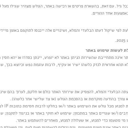
מצעות אחד ההורים.
 לפי שיקול דעתו הבלעדי והמלא, ושינויים אלה ייכנסו לתוקפם באופן מיידי
ולת לעשות שימוש באתר
ר אינה מתחייבת שהשירות הניתן באתר לא יופרע, יינתן כסדרו או יהא חסין 
 תהא אחראית לנזק כלשהו ישיר או עקיף, לרבות עוגמת נפש וכיוצא בכך, שי
ה הבלעדי והמלא, להפסיק את שירותי האתר כולם או חלקם, לערוך בהם שינויי
 צורך בהודעה מוקדמת או בהסכמת הגולש (או צד שלישי אחר כלשהו).
מפעילת הא
בים ו/או שגויים באתר במתכוון; שימוש לא חוקי באתר או בניגוד לתקנון; ש
 מי מטעמו כדי למנוע, או שעלולה למנוע, מאחרים להשתמש באתר.
נים באתר אינם חפים מטעויות, והם יכולים להשתנות מעת לעת, וכי מפעילת ה