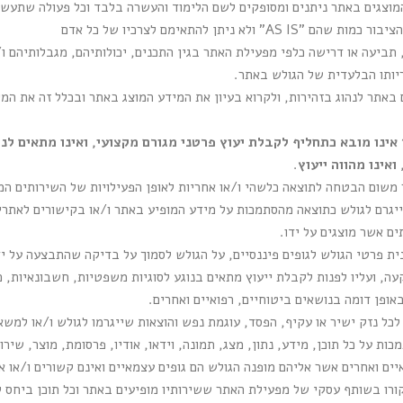
מוצגים באתר ניתנים ומסופקים לשם הלימוד והעשרה בלבד וכל פעולה שתע
לא ניתן להתאימם לצרכיו של כל אדם
 תביעה או דרישה כלפי מפעילת האתר בגין התכנים, יכולותיהם, מגבלותיהם ו
ריותו הבלעדית של הגולש באתר.
אתר לנהוג בזהירות, ולקרוא בעיון את המידע המוצג באתר ובכלל זה את המי
אינו מובא כתחליף לקבלת יעוץ פרטני מגורם מקצועי, ואינו מתאים לנ
ואינו מהווה ייעוץ
.
 משום הבטחה לתוצאה כלשהי ו/או אחריות לאופן הפעילויות של השירותים המ
ייגרם לגולש כתוצאה מהסתמכות על מידע המופיע באתר ו/או בקישורים לאתרים
ים אשר מוצגים על ידו.
 פרטי הגולש לגופים פיננסיים, על הגולש לסמוך על בדיקה שהתבצעה על יד
עה, ועליו לפנות לקבלת ייעוץ מתאים בנוגע לסוגיות משפטיות, חשבונאיות, כספ
ופן דומה בנושאים ביטוחיים, רפואיים ואחרים.
ל נזק ישיר או עקיף, הפסד, עוגמת נפש והוצאות שייגרמו לגולש ו/או למשא
 על כל תוכן, מידע, נתון, מצג, תמונה, וידאו, אודיו, פרסומת, מוצר, שירות
ואיים ואחרים אשר אליהם מופנה הגולש הם גופים עצמאיים ואינם קשורים ו/או
ורו בשותף עסקי של מפעילת האתר ששירותיו מופיעים באתר וכל תוכן ביחס 