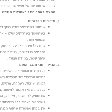
לרבות אי אחריות של מפעילת האתר בג
המצוי באתר הינו באחריות הגולש 
מדיניות הפרטיות
שימוש בשירותים שלנו כפוף למ
בשימושך בשירותים שלנו – אתה
שנאסף ועוד.
שים לב! אינך חייב על-פי חוק 
הפרטים הנדרשים, עלולים למנוע
איתך קשר, במידת הצורך.
קניין רוחני ותכני האתר
כל התכנים והחומרים המצויים ב
רכושה הבלעדי של מפעילת האתר
למעט, עיבוד, העתקה, פרסום, 
כל זכות שלא הוקנתה למשתמש ב
אם תספק לנו משוב, פידבק, הער
לשלב את האמור בכל השירותים ש
אין במתן אפשרות שיתוף תכנים 