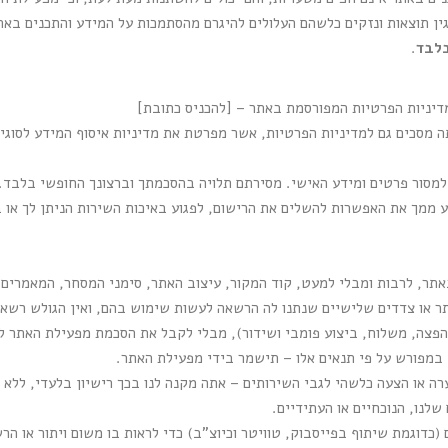
ין תוצאות ונזקים כלשהם העלולים להיגרם מהסתמכות על המידע והתכנים באת
בלבד
.
דיניות הפרטיות המפורסמת באתר – [להכניס כתובת]
 מסכים גם למדיניות הפרטיות, אשר מפרטת את מדיניות איסוף המידע לסוגי
למסור פרטים ומידע האישי. מסירתם תלויה בהסכמתך וברצונך החופשי בלבד. 
 ממך את האפשרות להשלים את הרישום, לפגוע באיכות השירות הניתן לך או בא
אתר, לרבות ומבלי למעט, קוד המקור, עיצוב האתר, סימני המסחר, המאמרים, 
 או צדדים שלישיים שנתנו לה הרשאה לעשות שימוש בהם, ואין הגולש רשאי
הפצה, משלוח, ביצוע פומבי ושידור), מבלי לקבל את הסכמת מפעילת האתר ל
מפורש על פי תנאים אלו – תישמר בידי מפעילת האתר.
ה או הצעה כלשהי לגבי השירותים – אתה מקנה לנו בכך רישיון בלעדי, ללא ת
לנו, הנוכחיים או העתידיים.
(כדוגמת שיתוף בפייסבוק, טוויטר וכיוצ"ב) כדי לראות בו משום ויתור או ה