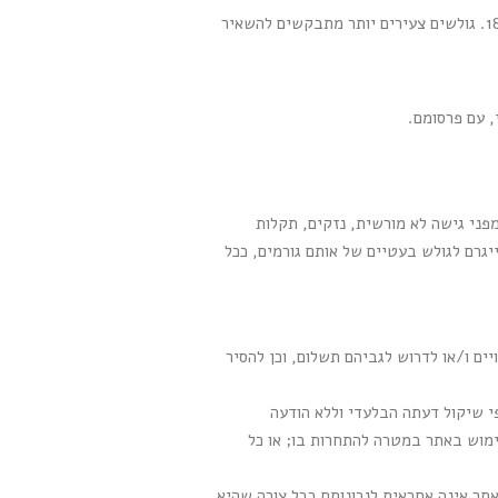
: אין מניעה לגלוש באתר, בכל גיל. עם זאת, בהשארת פרטים או רכישה באתר, הגולש מצהיר שגילו מעל 18. גולשים צעירים יותר מתבקשים להשאיר
, עם פרסומם.
מפני גישה לא מורשית, נזקים, תקלות
יגרם לגולש בעטיים של אותם גורמים, ככל
ם ו/או לדרוש לגביהם תשלום, וכן להסיר
תר שומרת לעצמה את הזכות למנוע מכל גולש את השימוש באתר ו/או בחלקו לרבות חסימת כתובות IP לפי שיקול דעתה הבלעדי וללא הודעה
ימוש באתר במטרה להתחרות בו; או כל
אתר אינה אחראית לנכונותם בכל צורה שהיא,