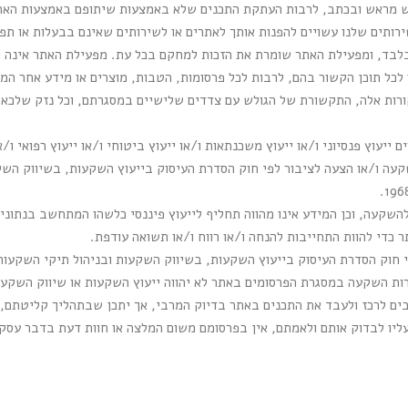
רש מראש ובכתב, לרבות העתקת התכנים שלא באמצעות שיתופם באמצעות האת
ירותים שלנו עשויים להפנות אותך לאתרים או לשירותים שאינם בבעלות או ת
בלבד, ומפעילת האתר שומרת את הזכות למחקם בכל עת. מפעילת האתר אינה מ
 לכל תוכן הקשור בהם, לרבות לכל פרסומות, הטבות, מוצרים או מידע אחר המו
רות אלה, התקשורת של הגולש עם צדדים שלישיים במסגרתם, וכל נזק שלכאור
 ייעוץ פנסיוני ו/או ייעוץ משכנתאות ו/או ייעוץ ביטוחי ו/או ייעוץ רפואי ו/
השקעה, וכן המידע אינו מהווה תחליף לייעוץ פיננסי כלשהו המתחשב בנתוני
 כדי להוות התחייבות להנחה ו/או רווח ו/או תשואה עודפת.
רות השקעה במסגרת הפרסומים באתר לא יהווה ייעוץ השקעות או שיווק השקע
ם לרכז ולעבד את התכנים באתר בדיוק המרבי, אך יתכן שבתהליך קליטתם, עי
יו לבדוק אותם ולאמתם, אין בפרסומם משום המלצה או חוות דעת בדבר עסקא