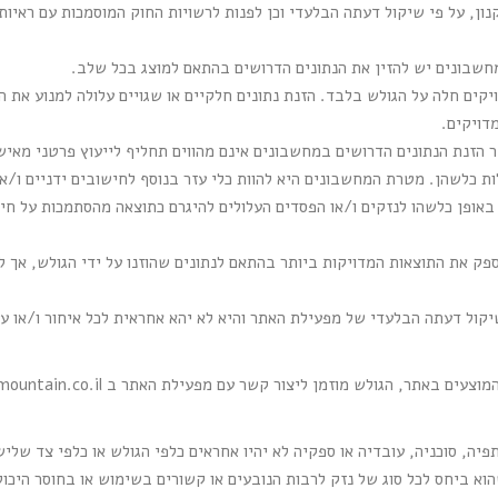
ן, על פי שיקול דעתה הבלעדי וכן לפנות לרשויות החוק המוסמכות עם ראיות
חשבונים יש להזין את הנתונים הדרושים בהתאם למוצג בכל שלב.
יקים חלה על הגולש בלבד. הזנת נתונים חלקיים או שגויים עלולה למנוע א
דויקים.
 הזנת הנתונים הדרושים במחשבונים אינם מהווים תחליף לייעוץ פרטני מאיש
ות כלשהן. מטרת המחשבונים היא להוות כלי עזר בנוסף לחישובים ידניים ו/א
אופן כלשהו לנזקים ו/או הפסדים העלולים להיגרם כתוצאה מהסתמכות על חי
ק את התוצאות המדויקות ביותר בהתאם לנתונים שהוזנו על ידי הגולש, אך ל
קול דעתה הבלעדי של מפעילת האתר והיא לא יהא אחראית לכל איחור ו/או עי
 המוצעים באתר, הגולש מוזמן ליצור קשר עם מפעילת האתר ב
mountain.co.il
ה, סוכניה, עובדיה או ספקיה לא יהיו אחראים כלפי הגולש או כלפי צד שלישי
הוא ביחס לכל סוג של נזק לרבות הנובעים או קשורים בשימוש או בחוסר היכ