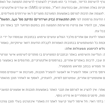
רף לרשימת הדיוור, מצהיר כי הוא מעוניין להצטרף לרשימת התפוצה של האתר
לעצמה את הזכות לפרסם באמצעות המערכת מוצרים ו/או שירותים משלימים.
 הודעות פרסומת לפי
חוק התקשורת (בזק ושידורים) (תיקון מס' 40), התשס"ח–2008
ר, וכן להסיר את פרטיו מרשימת התפוצה (הן במקום המיועד לכך באתר והן
בכל עת.
האתר לדעת אם אחרים מלבד הגולש עושים שימוש בכתובות שנמסרו על ידי הג
סכמת כל המשתמשים בכתובות האמורות לקבלת הודעות דואר שיווקיות, כאמור.
לש להימנע מפעולות אלה:
 הגלישה והשימוש באתר ובתכנים המופיעים בו מותרים לשימוש אישי ופרטי
 שבו, לרבות באתרים אחרים, בפרסומים אלקטרוניים, מודפסים או באמצעי מד
ור מפורש בכתב ומראש מהמפעיל.
ים אוטומטיים אחרים, שמטרתם לסרוק, להעתיק, לאסוף או לאחזר תוכן מהאתר, א
האתר: אין להציג או לפרסם את תכני האתר באמצעות תוכנות או אמצעים המשני
מות, סימנים מסחריים או מידע נוסף.
בלתי ראוי: חל איסור ליצור קישור לאתר זה מאתרי אינטרנט בעלי תוכן פורנוגר