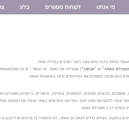
מי אנחנו
לקוחות מספרים
בלוג
צו
עמי נוחות בלבד והוא פונה לשני המינים במידה שווה.
פעילת האתר
" או "
אנחנו
") מפעילה את האתר הר הכסף – silver-mountain.co.il (להלן: "
ים בהם אנחנו מספקים את השירותים שלנו באמצעות האתר.
מסמכים, קבצים, תמונות, טקסטים, גרפיקה, תיאורים, ביקורות ומוצרים המצ
אשר עשוי להתפרסם מעת לעת. הגלישה והשימוש באתר מהווה את הסכמת הגול
ן הגולש לבין מפעילת האתר.
ועים בתקנון, הגולש נדרש לצאת מן האתר, לא להשאיר בו פרטים או לרכוש בו