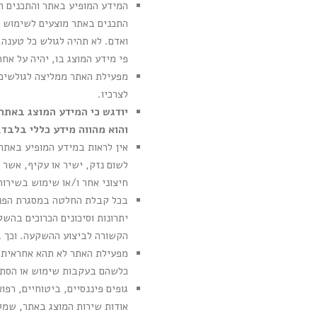
המידע המופיע באתר והתכנים ה
התכנים באתר מוצעים לשימוש הציבור כמות שהם "AS IS" ו
ואדם. לא תהיה לגולש כל טענה,
פי מידע המוצג בו, יהיה על אח
מפעילת האתר ממליצה לגולשים ב
לצרכיו.
יודגש כי המידע המוצג באתר 
והוא מהווה מידע כללי בלבד, 
אין לראות במידע המופיע באתר
לשום נזק, ישיר או עקיף, אשר 
חיצוני אחר ו/או שימוש בשירות
בכל קבלת החלטה במסגרת הפנית
יתרונות וסיכונים הכרוכים בהשק
הקשורה לביצוע ההשקעה. וכך בא
מפעילת האתר לא תהא אחראית לכ
כלשהם בעקבות שימוש או הסתמכות
גופים פיננסיים, ביטוחיים, רפ
אודות שירות המוצג באתר, שמק