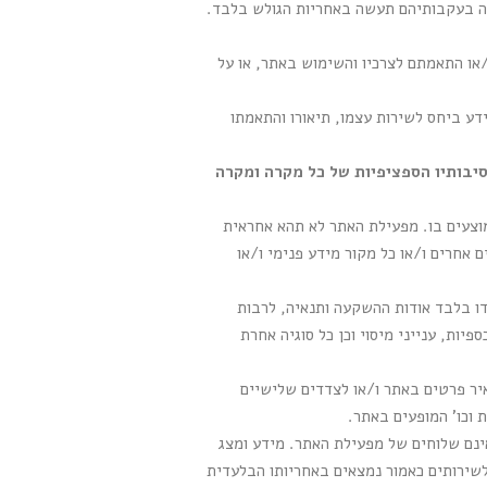
שה בעקבותיהם תעשה באחריות הגולש בלבד.
/או התאמתם לצרכיו והשימוש באתר, או על
דע ביחס לשירות עצמו, תיאורו והתאמתו
סיבותיו הספציפיות של כל מקרה ומקרה
וצעים בו. מפעילת האתר לא תהא אחראית
 אחרים ו/או כל מקור מידע פנימי ו/או
ו בלבד אודות ההשקעה ותנאיה, לרבות
יות, ענייני מיסוי וכן כל סוגיה אחרת
יר פרטים באתר ו/או לצדדים שלישיים
 וכו' המופעים באתר.
 אינם שלוחים של מפעילת האתר. מידע ומצג
לשירותים כאמור נמצאים באחריותו הבלעדית