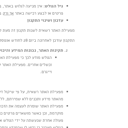
גיל הגולש
פרטים או לבצע רכישה באתר
אך ורק
בא
עדכון ושינוי התקנון
מפעילת האתר רשאית לשנות תקנון זה מעת לעת
התקנון עודכן לאחרונה ביום 28 לחודש אוגוסט 2025.
תקינות האתר, נכונות המידע והיכ
הגולש מודע לכך כי מפעילת האת
וכשלים אחרים. מפעילת האתר לא
וייגרם.
מפעילת האתר רשאית, על פי שיקול דעת
מהאתר מידע ותכנים ללא שמירתם, ללא
מוקדמת, וכן כאשר מושארים פרטים כוז
פעולה אחרת שנעשתה על ידי הגולש או
הגולש מצהיר כי ידוע לו שהמידע והתכ