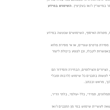
ר במישרין ו/או בעקיפין.
השימוש במידע
ו, מטרות האיסוף, השימושים שנעשה במידע
מסירת פרטים שגויים, או אי מסירת מלוא
פשרות לקבלו, וכן לפגוע ביכולת ליצור
הציורים והצילומים, הבחירה והסידור הם
 לעשות בתכנים כל שימוש (לרבות ומבלי
כך, מראש ובכתב.
מלוגים, תמידי, כלל-עולמי, בלתי הדיר,
רשאה לעשיית שימוש במי מן התכנים ו/או