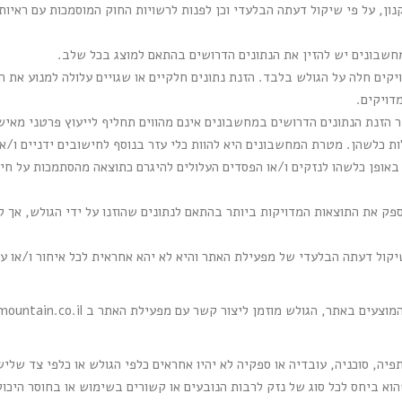
ן, על פי שיקול דעתה הבלעדי וכן לפנות לרשויות החוק המוסמכות עם ראיות
חשבונים יש להזין את הנתונים הדרושים בהתאם למוצג בכל שלב.
יקים חלה על הגולש בלבד. הזנת נתונים חלקיים או שגויים עלולה למנוע א
דויקים.
 הזנת הנתונים הדרושים במחשבונים אינם מהווים תחליף לייעוץ פרטני מאיש
ות כלשהן. מטרת המחשבונים היא להוות כלי עזר בנוסף לחישובים ידניים ו/א
אופן כלשהו לנזקים ו/או הפסדים העלולים להיגרם כתוצאה מהסתמכות על חי
ק את התוצאות המדויקות ביותר בהתאם לנתונים שהוזנו על ידי הגולש, אך ל
קול דעתה הבלעדי של מפעילת האתר והיא לא יהא אחראית לכל איחור ו/או עי
 המוצעים באתר, הגולש מוזמן ליצור קשר עם מפעילת האתר ב
mountain.co.il
ה, סוכניה, עובדיה או ספקיה לא יהיו אחראים כלפי הגולש או כלפי צד שלישי
הוא ביחס לכל סוג של נזק לרבות הנובעים או קשורים בשימוש או בחוסר היכ