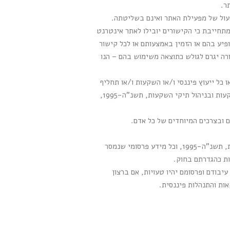
ר.
פעול של מפעילת האתר ואינם בשליטתה.
תחייבת כי הקישורים יובילו לאתר אינטרנט
פיע בהם או הזמין באמצעותם או לכל קישור
ה יגרם לגולש כתוצאה משימוש בהם – הנו
או כל ייעוץ פיננסי ו/או השקעות ו/או תחליף
לייעוץ השקעות ו/או הצעה להשקעה ו/או הצעה לציבור לפי חוק הסדרת העיסוק בייעוץ השקעות, בשיווק השקעות ובניהול תיקי השקעות, תשנ"ה-1995,
ם ובצרכים המיוחדים של כל אדם.
מפעילת האתר אינה מורשית לפי חוק הסדרת העיסוק בייעוץ השקעות, בשיווק השקעות ובניהול תיקי השקעות, תשנ"ה-1995, וכל מידע פרסומי שנמסר
ות כהגדרתם בחוק.
בודם ופרסומם יהיו טעויות, אם ברצון
ות והתנהלות פיננסית.