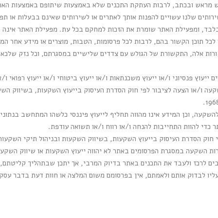
רש מראש ובכתב, לרבות העתקת התכנים שלא באמצעות שיתופם באמצעות האת
ירותים שלנו עשויים להפנות אותך לאתרים או לשירותים שאינם בבעלות או ת
בלבד, ומפעילת האתר שומרת את הזכות למחקם בכל עת. מפעילת האתר אינה מ
 לכל תוכן הקשור בהם, לרבות לכל פרסומות, הטבות, מוצרים או מידע אחר המו
רות אלה, התקשורת של הגולש עם צדדים שלישיים במסגרתם, וכל נזק שלכאור
 ייעוץ פנסיוני ו/או ייעוץ משכנתאות ו/או ייעוץ ביטוחי ו/או ייעוץ רפואי ו/
השקעה, וכן המידע אינו מהווה תחליף לייעוץ פיננסי כלשהו המתחשב בנתוני
 כדי להוות התחייבות להנחה ו/או רווח ו/או תשואה עודפת.
רות השקעה במסגרת הפרסומים באתר לא יהווה ייעוץ השקעות או שיווק השקע
ם לרכז ולעבד את התכנים באתר בדיוק המרבי, אך יתכן שבתהליך קליטתם, עי
יו לבדוק אותם ולאמתם, אין בפרסומם משום המלצה או חוות דעת בדבר עסקא