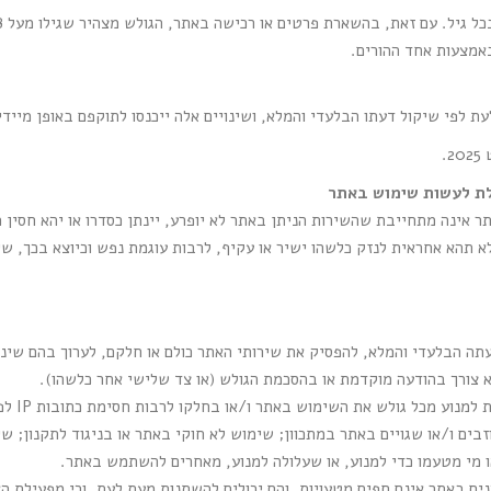
מצעות אחד ההורים.
 לפי שיקול דעתו הבלעדי והמלא, ושינויים אלה ייכנסו לתוקפם באופן מיידי
ולת לעשות שימוש באתר
ר אינה מתחייבת שהשירות הניתן באתר לא יופרע, יינתן כסדרו או יהא חסין 
 תהא אחראית לנזק כלשהו ישיר או עקיף, לרבות עוגמת נפש וכיוצא בכך, שי
ה הבלעדי והמלא, להפסיק את שירותי האתר כולם או חלקם, לערוך בהם שינויי
 צורך בהודעה מוקדמת או בהסכמת הגולש (או צד שלישי אחר כלשהו).
מפעילת הא
בים ו/או שגויים באתר במתכוון; שימוש לא חוקי באתר או בניגוד לתקנון; ש
 מי מטעמו כדי למנוע, או שעלולה למנוע, מאחרים להשתמש באתר.
נים באתר אינם חפים מטעויות, והם יכולים להשתנות מעת לעת, וכי מפעילת ה