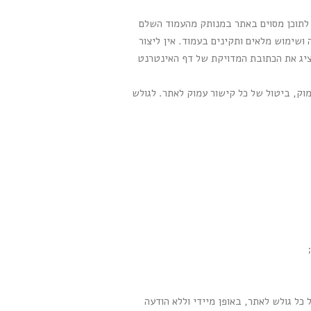
Deep Link), שמשמעותו יצירת קישור ישיר לתוכן מסוים באתר במנותק מהעמוד השלם
 באתר, כפי שהוא ("AS IS"), באופן המאפשר צפייה ושימוש מלאים ותקינים בעמוד. אין ליצור
יציג את הכתובת המדויקת של דף האינטרנט
וק, ביטול של כל קישור עמוק לאתר. לגולש
ל גולש לאתר, באופן מיידי וללא הודעה