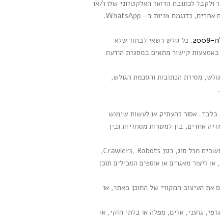
 ולקבל לכתובת הדואר האלקטרוני שלו ו/או
למספר הטלפון שלו הודעות שיווקיות כאלה ואחרות, אם כהודעות דוא"ל, מסרונים (SMS) או שדרים אלקטרונים אחרים, כדוגמת פניות ב- WhatsApp.
. כל גולש רשאי לבחור שלא
 באמצעות קישור מתאים במסגרת הודעת
ולש, מסירת הכתובות והסכמת הגולש,
 בלבד. אסור להעתיק או לעשות שימוש
יה אחרים, בין למטרות מסחריות ובין
שימוש באמצעים אוטומטיים לאיסוף מידע: אסור להפעיל או לאפשר להפעיל תוכנות, מערכות או יישומים ממוחשבים מכל סוג, כגון Crawlers, Robots,
ו ליצור מאגרים או אוספים המכילים תוכן
ם את העיצוב המקורי של התוכן באתר, או
פי, גזעני, אלים, מפלה או בלתי חוקי, או