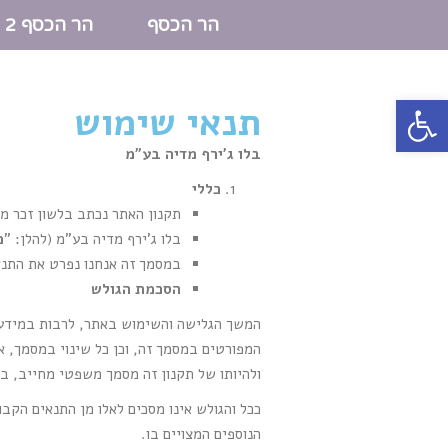
הר הכסף
הר הכסף 2
פתח סרגל נגישות
תנאי שימוש
בלו ג'ירף מדיה בע"מ
כללי
תקנון האתר נכתב בלשון זכר מט
בלו ג'ירף מדיה בע"מ (להלן: "
מ
במסמך זה אנחנו נפרט את התנא
הסכמת הגולש
המשך הגלישה והשימוש באתר, לרבות במידע, 
המפורטים במסמך זה, וכן כל שינוי במסמך, 
ולהיותו של תקנון זה מסמך משפטי מחייב, בי
ככל והגולש אינו מסכים לאלו מן התנאים הקב
הנוספים המצויים בו.