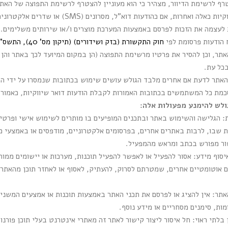
רף לרשימת הדיוור, מצהיר כי הוא מעוניין להצטרף לרשימת התפוצה של האתר
לעצמה את הזכות לפרסם באמצעות המערכת מוצרים ו/או שירותים משלימים.
 הודעות פרסומת לפי
חוק התקשורת (בזק ושידורים) (תיקון מס' 40), התשס"ח–2008
ר, וכן להסיר את פרטיו מרשימת התפוצה (הן במקום המיועד לכך באתר והן
בכל עת.
האתר לדעת אם אחרים מלבד הגולש עושים שימוש בכתובות שנמסרו על ידי הג
סכמת כל המשתמשים בכתובות האמורות לקבלת הודעות דואר שיווקיות, כאמור.
לש להימנע מפעולות אלה:
 הגלישה והשימוש באתר ובתכנים המופיעים בו מותרים לשימוש אישי ופרטי
 שבו, לרבות באתרים אחרים, בפרסומים אלקטרוניים, מודפסים או באמצעי מד
ור מפורש בכתב ומראש מהמפעיל.
ים אוטומטיים אחרים, שמטרתם לסרוק, להעתיק, לאסוף או לאחזר תוכן מהאתר, א
האתר: אין להציג או לפרסם את תכני האתר באמצעות תוכנות או אמצעים המשני
מות, סימנים מסחריים או מידע נוסף.
בלתי ראוי: חל איסור ליצור קישור לאתר זה מאתרי אינטרנט בעלי תוכן פורנוגר