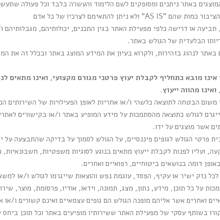
מוצגים באתר ניתנים ומסופקים לשם הלימוד והעשרה בלבד וכל פעולה שתע
לא ניתן להתאימם לצרכיו של כל אדם
 תביעה או דרישה כלפי מפעילת האתר בגין התכנים, יכולותיהם, מגבלותיהם ו
ריותו הבלעדית של הגולש באתר.
אתר לנהוג בזהירות, ולקרוא בעיון את המידע המוצג באתר ובכלל זה את המי
אינו מובא כתחליף לקבלת יעוץ פרטני מגורם מקצועי, ואינו מתאים לנ
ואינו מהווה ייעוץ
.
 משום הבטחה לתוצאה כלשהי ו/או אחריות לאופן הפעילויות של השירותים המ
ייגרם לגולש כתוצאה מהסתמכות על מידע המופיע באתר ו/או בקישורים לאתרים
ים אשר מוצגים על ידו.
 פרטי הגולש לגופים פיננסיים, על הגולש לסמוך על בדיקה שהתבצעה על יד
עה, ועליו לפנות לקבלת ייעוץ מתאים בנוגע לסוגיות משפטיות, חשבונאיות, כספ
ופן דומה בנושאים ביטוחיים, רפואיים ואחרים.
ל נזק ישיר או עקיף, הפסד, עוגמת נפש והוצאות שייגרמו לגולש ו/או למשא
 על כל תוכן, מידע, נתון, מצג, תמונה, וידאו, אודיו, פרסומת, מוצר, שירות
ואיים ואחרים אשר אליהם מופנה הגולש הם גופים עצמאיים ואינם קשורים ו/או
ורו בשותף עסקי של מפעילת האתר ששירותיו מופיעים באתר וכל תוכן ביחס 