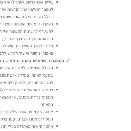
גולש אשר נרשם לאתר ו/או הצט
בכלל זה, מפעילת האתר שומרת 
הצהרה זו מהווה הסכמה למשלוח
להצטרף לרשימת התפוצה של האת
הפרסומת והן בכל דרך אחרת), 
מכיוון שאין באפשרות מפעילת 
כאמור, מהווה אישור הגולש לה
במסגרת השימוש באתר מתחייב הגו
הגבלת השימוש למטרות אישיות:
בתכני האתר, במידע או בתמונות
למטרות אחרות, ללא קבלת איש
תוכנות כריית נתונים, או אמצע
מהאתר.
איסור שינוי או הסרה של תכני 
המסירים ממנו תכנים, כגון פרסו
איסור קישור מאתרים בעלי תוכן 