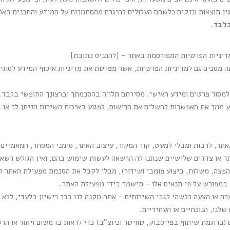
ין תוצאות ונזקים כלשהם העלולים להיגרם מהסתמכות על המידע והתכנים באת
בלבד
.
דיניות הפרטיות המפורסמת באתר – [להכניס כתובת]
 מסכים גם למדיניות הפרטיות, אשר מפרטת את מדיניות איסוף המידע לסוגי
למסור פרטים ומידע האישי. מסירתם תלויה בהסכמתך וברצונך החופשי בלבד. 
 ממך את האפשרות להשלים את הרישום, לפגוע באיכות השירות הניתן לך או בא
אתר, לרבות ומבלי למעט, קוד המקור, עיצוב האתר, סימני המסחר, המאמרים, 
 או צדדים שלישיים שנתנו לה הרשאה לעשות שימוש בהם, ואין הגולש רשאי
הפצה, משלוח, ביצוע פומבי ושידור), מבלי לקבל את הסכמת מפעילת האתר ל
מפורש על פי תנאים אלו – תישמר בידי מפעילת האתר.
ה או הצעה כלשהי לגבי השירותים – אתה מקנה לנו בכך רישיון בלעדי, ללא ת
לנו, הנוכחיים או העתידיים.
(כדוגמת שיתוף בפייסבוק, טוויטר וכיוצ"ב) כדי לראות בו משום ויתור או ה