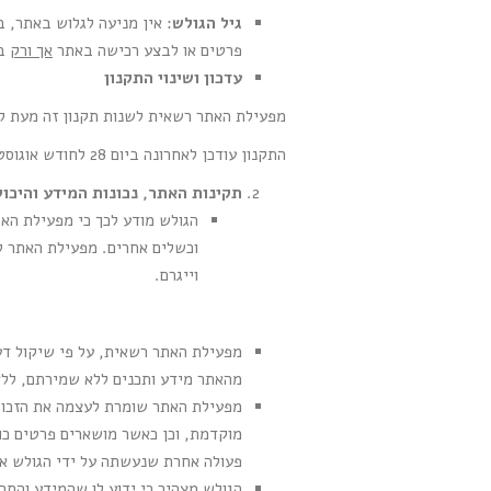
גיל הגולש
פרטים או לבצע רכישה באתר
אך ורק
בא
עדכון ושינוי התקנון
מפעילת האתר רשאית לשנות תקנון זה מעת לעת
התקנון עודכן לאחרונה ביום 28 לחודש אוגוסט 2025.
תקינות האתר, נכונות המידע והיכ
הגולש מודע לכך כי מפעילת האת
וכשלים אחרים. מפעילת האתר לא
וייגרם.
מפעילת האתר רשאית, על פי שיקול דעת
מהאתר מידע ותכנים ללא שמירתם, ללא
מוקדמת, וכן כאשר מושארים פרטים כוז
פעולה אחרת שנעשתה על ידי הגולש או
הגולש מצהיר כי ידוע לו שהמידע והתכ