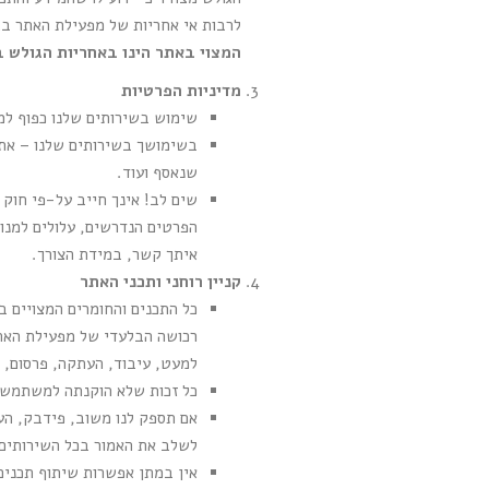
לרבות אי אחריות של מפעילת האתר בג
המצוי באתר הינו באחריות הגולש 
מדיניות הפרטיות
שימוש בשירותים שלנו כפוף למ
בשימושך בשירותים שלנו – אתה
שנאסף ועוד.
שים לב! אינך חייב על-פי חוק 
הפרטים הנדרשים, עלולים למנוע
איתך קשר, במידת הצורך.
קניין רוחני ותכני האתר
כל התכנים והחומרים המצויים ב
רכושה הבלעדי של מפעילת האתר
למעט, עיבוד, העתקה, פרסום, 
כל זכות שלא הוקנתה למשתמש ב
אם תספק לנו משוב, פידבק, הער
לשלב את האמור בכל השירותים ש
אין במתן אפשרות שיתוף תכנים 