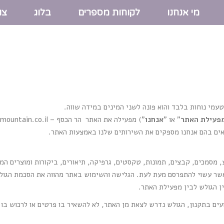
מי אנחנו
לקוחות מספרים
בלוג
צו
עמי נוחות בלבד והוא פונה לשני המינים במידה שווה.
פעילת האתר
" או "
אנחנו
") מפעילה את האתר הר הכסף – silver-mountain.co.il (להלן: "
ים בהם אנחנו מספקים את השירותים שלנו באמצעות האתר.
מסמכים, קבצים, תמונות, טקסטים, גרפיקה, תיאורים, ביקורות ומוצרים המצ
אשר עשוי להתפרסם מעת לעת. הגלישה והשימוש באתר מהווה את הסכמת הגול
ן הגולש לבין מפעילת האתר.
ועים בתקנון, הגולש נדרש לצאת מן האתר, לא להשאיר בו פרטים או לרכוש בו