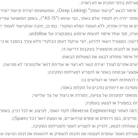
ילות בלתי חוקית או לא ראויה.
איסור יצירת "קישור עמוק": חל איסור לבצע "קישור עמוק" (ing
שבו התוכן נמצא באתר. קישור מותר יהיה רק לעמוד שלם
ים או מדיה אחרת, ללא העמוד המלא המקורי. כמו כן, חובה שהקישור לעמוד 
, תוך שחל איסור לעשות שימוש בפונקציה של unfollow.
ישה: המפעיל רשאי לדרוש, לפי שיקול דעתו הבלעדי וללא צורך בהסבר או נימ
עון או לתבוע מהמפעיל בעקבות דרישה זו.
חל איסור מוחלט לבצע את הפעולות הבאות:
שים אחרים לצורך יצירת קשר לא רצוי או שליחת דואר אלקטרוני לא מורשה;
באמצעי אבטחה באתר או להפריע לפעילותו התקינה;
ו להתחזות לאתר או לגולשים בו;
תמיכה או דיווחים כוזבים על תקלות באתר;
אתר למטרות של פגיעה, הטרדה או ניצול של צד שלישי;
ת במפעיל או לפגוע בעסקיו;
 האתר, לעיצוב או לכל רכיב באתר;
קים, כגון וירוסים או סוסים טרויאניים, או הפצת דואר זבל (Spam);
 שעלולה לפגוע, להזיק או להפריע לאתר ולפעילותו התקינה.
עילת האתר שומרת לעצמה את הזכות להפסיק או להשעות את זכות הגישה של כ