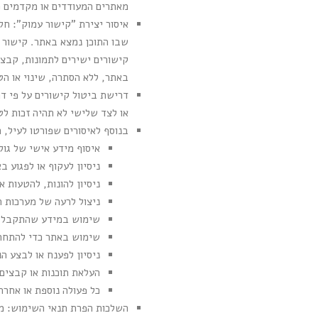
מאתרים המעודדים או מקדמים פע
קישורים ישירים לתמונות, קבצ
באתר, ללא הסתרה, שינוי או הטעיה
דרישת ביטול קישורים על פי דר
או לצד שלישי לא תהיה זכות לט
בנוסף לאיסורים שפורטו לעיל, 
איסוף מידע אישי של גול
ניסיון לעקוף או לפגוע 
ניסיון להונות, להטעות א
ניצול לרעה של מערכות ה
שימוש במידע שהתקבל מה
שימוש באתר כדי להתחרו
ניסיון לפענח או לבצע הנדסה לאחור (Reverse Engineering) לקוד
העלאת תוכנות או קבצים מזי
כל פעולה נוספת או אחרת
השלכות הפרת תנאי השימוש: מפ