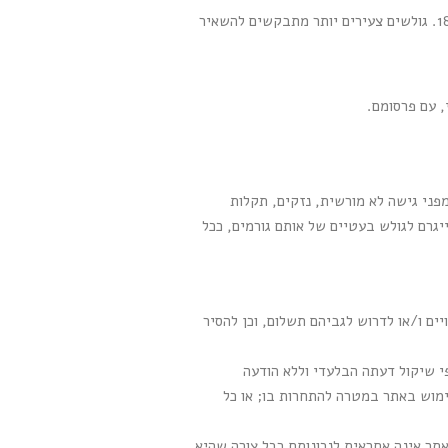
: אין מניעה לגלוש באתר, בכל גיל. עם זאת, בהשארת פרטים או רכישה באתר, הגולש מצהיר שגילו מעל 18. גולשים צעירים יותר מתבקשים להשאיר
, עם פרסומם.
מפני גישה לא מורשית, נזקים, תקלות
יגרם לגולש בעטיים של אותם גורמים, ככל
ם ו/או לדרוש לגביהם תשלום, וכן להסיר
תר שומרת לעצמה את הזכות למנוע מכל גולש את השימוש באתר ו/או בחלקו לרבות חסימת כתובות IP לפי שיקול דעתה הבלעדי וללא הודעה
ימוש באתר במטרה להתחרות בו; או כל
אתר אינה אחראית לנכונותם בכל צורה שהיא,