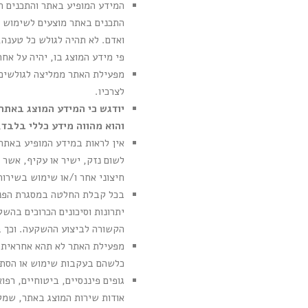
המידע המופיע באתר והתכנים ה
התכנים באתר מוצעים לשימוש הציבור כמות שהם "AS IS" ו
ואדם. לא תהיה לגולש כל טענה,
פי מידע המוצג בו, יהיה על אח
מפעילת האתר ממליצה לגולשים ב
לצרכיו.
יודגש כי המידע המוצג באתר 
והוא מהווה מידע כללי בלבד, 
אין לראות במידע המופיע באתר
לשום נזק, ישיר או עקיף, אשר 
חיצוני אחר ו/או שימוש בשירות
בכל קבלת החלטה במסגרת הפנית
יתרונות וסיכונים הכרוכים בהשק
הקשורה לביצוע ההשקעה. וכך בא
מפעילת האתר לא תהא אחראית לכ
כלשהם בעקבות שימוש או הסתמכות
גופים פיננסיים, ביטוחיים, רפ
אודות שירות המוצג באתר, שמק