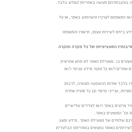
שה בעקבותיהם תעשה באחריות הגולש בלבד.
/או התאמתם לצרכיו והשימוש באתר, או על
דע ביחס לשירות עצמו, תיאורו והתאמתו
סיבותיו הספציפיות של כל מקרה ומקרה
וצעים בו. מפעילת האתר לא תהא אחראית
 אחרים ו/או כל מקור מידע פנימי ו/או
ו בלבד אודות ההשקעה ותנאיה, לרבות
יות, ענייני מיסוי וכן כל סוגיה אחרת
יר פרטים באתר ו/או לצדדים שלישיים
 וכו' המופעים באתר.
 אינם שלוחים של מפעילת האתר. מידע ומצג
לשירותים כאמור נמצאים באחריותו הבלעדית