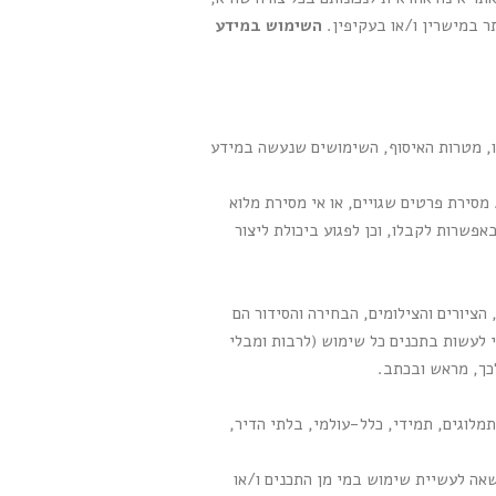
ר במישרין ו/או בעקיפין.
השימוש במידע
ו, מטרות האיסוף, השימושים שנעשה במידע
מסירת פרטים שגויים, או אי מסירת מלוא
פשרות לקבלו, וכן לפגוע ביכולת ליצור
הציורים והצילומים, הבחירה והסידור הם
 לעשות בתכנים כל שימוש (לרבות ומבלי
כך, מראש ובכתב.
מלוגים, תמידי, כלל-עולמי, בלתי הדיר,
רשאה לעשיית שימוש במי מן התכנים ו/או