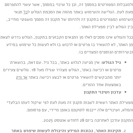
ולמגבלות המפורטים במסמך זה, וכן כל שינוי במסמך, אשר עשוי להתפרסם
מעת לעת. הגלישה והשימוש באתר מהווה את הסכמת הגולש ל
כל
תנאי
השימוש המפורטים בתקנון זה ולהיותו של תקנון זה מסמך משפטי מחייב,
בין הגולש לבין מפעילת האתר.
ככל והגולש אינו מסכים לאלו מן התנאים הקבועים בתקנון, הגולש נדרש לצאת
מן האתר, לא להשאיר בו פרטים או לרכוש בו ולא לעשות כל שימוש במידע
ובשירותים הנוספים המצויים בו.
גיל הגולש
: אין מניעה לגלוש באתר, בכל גיל. עם זאת, בהשארת
פרטים או רכישה באתר, הגולש מצהיר שגילו מעל 18. גולשים צעירים
יותר מתבקשים להשאיר פרטים או לבצע רכישה באתר
אך ורק
באמצעות אחד ההורים.
עדכון ושינוי התקנון
מפעילת האתר רשאית לשנות תקנון זה מעת לעת לפי שיקול דעתו הבלעדי
והמלא, ושינויים אלה ייכנסו לתוקפם באופן מיידי, עם פרסומם.
התקנון עודכן לאחרונה ביום 28 לחודש אוגוסט 2025.
תקינות האתר, נכונות המידע והיכולת לעשות שימוש באתר