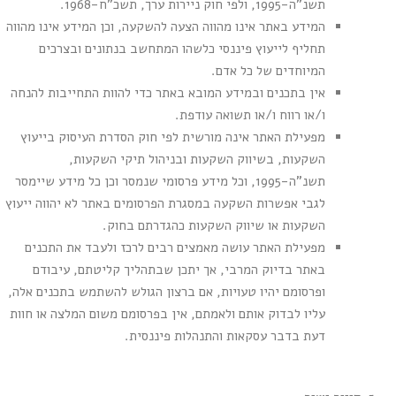
תשנ"ה-1995, ולפי חוק ניירות ערך, תשכ"ח-1968.
המידע באתר אינו מהווה הצעה להשקעה, וכן המידע אינו מהווה
תחליף לייעוץ פיננסי כלשהו המתחשב בנתונים ובצרכים
המיוחדים של כל אדם.
אין בתכנים ובמידע המובא באתר כדי להוות התחייבות להנחה
ו/או רווח ו/או תשואה עודפת.
מפעילת האתר אינה מורשית לפי חוק הסדרת העיסוק בייעוץ
השקעות, בשיווק השקעות ובניהול תיקי השקעות,
תשנ"ה-1995, וכל מידע פרסומי שנמסר וכן כל מידע שיימסר
לגבי אפשרות השקעה במסגרת הפרסומים באתר לא יהווה ייעוץ
השקעות או שיווק השקעות כהגדרתם בחוק.
מפעילת האתר עושה מאמצים רבים לרכז ולעבד את התכנים
באתר בדיוק המרבי, אך יתכן שבתהליך קליטתם, עיבודם
ופרסומם יהיו טעויות, אם ברצון הגולש להשתמש בתכנים אלה,
עליו לבדוק אותם ולאמתם, אין בפרסומם משום המלצה או חוות
דעת בדבר עסקאות והתנהלות פיננסית.