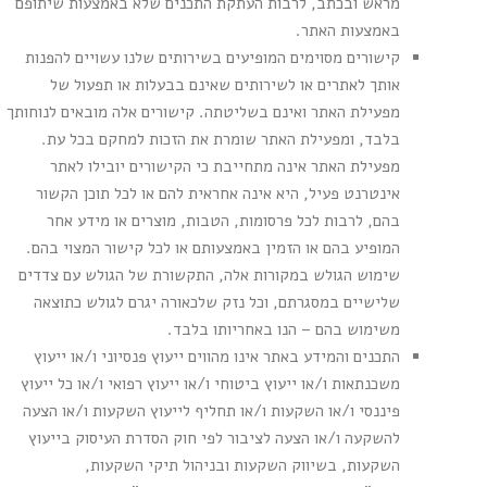
מראש ובכתב, לרבות העתקת התכנים שלא באמצעות שיתופם
באמצעות האתר.
קישורים מסוימים המופיעים בשירותים שלנו עשויים להפנות
אותך לאתרים או לשירותים שאינם בבעלות או תפעול של
מפעילת האתר ואינם בשליטתה. קישורים אלה מובאים לנוחותך
בלבד, ומפעילת האתר שומרת את הזכות למחקם בכל עת.
מפעילת האתר אינה מתחייבת כי הקישורים יובילו לאתר
אינטרנט פעיל, היא אינה אחראית להם או לכל תוכן הקשור
בהם, לרבות לכל פרסומות, הטבות, מוצרים או מידע אחר
המופיע בהם או הזמין באמצעותם או לכל קישור המצוי בהם.
שימוש הגולש במקורות אלה, התקשורת של הגולש עם צדדים
שלישיים במסגרתם, וכל נזק שלכאורה יגרם לגולש כתוצאה
משימוש בהם – הנו באחריותו בלבד.
התכנים והמידע באתר אינו מהווים ייעוץ פנסיוני ו/או ייעוץ
משכנתאות ו/או ייעוץ ביטוחי ו/או ייעוץ רפואי ו/או כל ייעוץ
פיננסי ו/או השקעות ו/או תחליף לייעוץ השקעות ו/או הצעה
להשקעה ו/או הצעה לציבור לפי חוק הסדרת העיסוק בייעוץ
השקעות, בשיווק השקעות ובניהול תיקי השקעות,