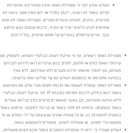
הגולש מודע לכך כי מפעילת האתר אינה מתחייבת שהשירות
הניתן באתר לא יופרע, יינתן כסדרו או יהא חסין מפני גישה לא
מורשית, נזקים, תקלות וכשלים אחרים. מפעילת האתר לא תהא
אחראית לנזק כלשהו ישיר או עקיף, לרבות עוגמת נפש וכיוצא
בכך, שייגרם לגולש בעטיים של אותם גורמים, ככל וייגרם.
מפעילת האתר רשאית, על פי שיקול דעתה הבלעדי והמלא, להפסיק את
שירותי האתר כולם או חלקם, לערוך בהם שינויים ו/או לדרוש לגביהם
תשלום, וכן להסיר מהאתר מידע ותכנים ללא שמירתם, ללא צורך
בהודעה מוקדמת או בהסכמת הגולש (או צד שלישי אחר כלשהו).
מפעילת האתר שומרת לעצמה את הזכות למנוע מכל גולש את השימוש
באתר ו/או בחלקו לרבות חסימת כתובות IP לפי שיקול דעתה הבלעדי
וללא הודעה מוקדמת, וכן כאשר מושארים פרטים כוזבים ו/או שגויים
באתר במתכוון; שימוש לא חוקי באתר או בניגוד לתקנון; שימוש באתר
במטרה להתחרות בו; או כל פעולה אחרת שנעשתה על ידי הגולש או מי
מטעמו כדי למנוע, או שעלולה למנוע, מאחרים להשתמש באתר.
הגולש מצהיר כי ידוע לו שהמידע והתכנים באתר אינם חפים מטעויות,