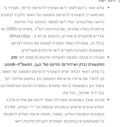
דיוור ישיר
גולש אשר נרשם לאתר ו/או הצטרף לרשימת הדיוור, מצהיר כי
הוא מעוניין להצטרף לרשימת התפוצה של האתר ולקבל לכתובת
הדואר האלקטרוני שלו ו/או למספר הטלפון שלו הודעות
שיווקיות כאלה ואחרות, אם כהודעות דוא"ל, מסרונים (SMS) או
שדרים אלקטרונים אחרים, כדוגמת פניות ב- WhatsApp.
בכלל זה, מפעילת האתר שומרת לעצמה את הזכות לפרסם
באמצעות המערכת מוצרים ו/או שירותים משלימים.
הצהרה זו מהווה הסכמה למשלוח הודעות פרסומת לפי
חוק
התקשורת (בזק ושידורים) (תיקון מס' 40), התשס"ח–2008
.
כל גולש רשאי לבחור שלא להצטרף לרשימת התפוצה של האתר,
וכן להסיר את פרטיו מרשימת התפוצה (הן במקום המיועד לכך
באתר והן באמצעות קישור מתאים במסגרת הודעת הפרסומת והן
בכל דרך אחרת), בכל עת.
מכיוון שאין באפשרות מפעילת האתר לדעת אם אחרים מלבד
הגולש עושים שימוש בכתובות שנמסרו על ידי הגולש, מסירת
הכתובות והסכמת הגולש, כאמור, מהווה אישור הגולש להסכמת
כל המשתמשים בכתובות האמורות לקבלת הודעות דואר