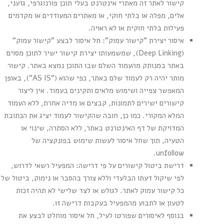
קישור לאתר זה מאתרי אינטרנט בעלי תוכן פורנוגרפי, גזעני,
אלים, מפלה או בלתי חוקי, או מאתרים המעודדים או מקדמים
פעילות בלתי חוקית או לא ראויה.
איסור יצירת "קישור עמוק": חל איסור לבצע "קישור עמוק"
(Deep Linking), שמשמעותו יצירת קישור ישיר לתוכן מסוים
באתר במנותק מהעמוד השלם שבו התוכן נמצא באתר. קישור
מותר יהיה רק לעמוד שלם באתר, כפי שהוא ("AS IS"), באופן
המאפשר צפייה ושימוש מלאים ותקינים בעמוד. אין ליצור
קישורים ישירים לתמונות, קבצים או מדיה אחרת, ללא העמוד
המלא המקורי. כמו כן, חובה שהקישור לעמוד יציג את הכתובת
המדויקת של דף האינטרנט באתר, ללא הסתרה, שינוי או
הטעיה, תוך שחל איסור לעשות שימוש בפונקציה של
unfollow.
דרישת ביטול קישורים על פי דרישה: המפעיל רשאי לדרוש,
לפי שיקול דעתו הבלעדי וללא צורך בהסבר או נימוק, ביטול של
כל קישור עמוק לאתר. לגולש או לצד שלישי לא תהיה זכות
לטעון או לתבוע מהמפעיל בעקבות דרישה זו.
בנוסף לאיסורים שפורטו לעיל, חל איסור מוחלט לבצע את