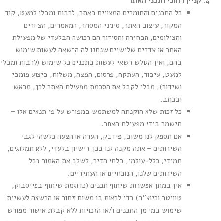
קניין רוחני ותכני האתר
כל התכנים והחומרים המצויים באתר, לרבות ומבלי למעט, קוד
המקור, עיצוב האתר, סימני המסחר, המאמרים, הציורים
והצילומים, הבחירה והסידור הם רכושה הבלעדי של מפעילת
האתר או צדדים שלישיים שנתנו לה הרשאה לעשות שימוש
בהם, ואין הגולש רשאי לעשות בתכנים כל שימוש (לרבות ומבלי
למעט, עיבוד, העתקה, פרסום, הפצה, משלוח, ביצוע פומבי
ושידור), מבלי לקבל את הסכמת מפעילת האתר לכך, מראש
ובכתב.
כל זכות שלא הוקנתה למשתמש במפורש על פי תנאים אלו –
תישמר בידי מפעילת האתר.
אם תספק לנו משוב, פידבק, הערה או הצעה כלשהי לגבי
השירותים – אתה מקנה לנו בכך רישיון בלעדי, ללא תמלוגים,
תמידי, כלל-עולמי, בלתי הדיר, לשלב את האמור בכל
השירותים שלנו, הנוכחיים או העתידיים.
אין במתן אפשרות שיתוף תכנים (כדוגמת שיתוף בפייסבוק,
טוויטר וכיוצ"ב) כדי לראות בו משום ויתור או הרשאה לעשיית
שימוש במי מן התכנים ו/או הזכויות ללא קבלת אישור מפורש