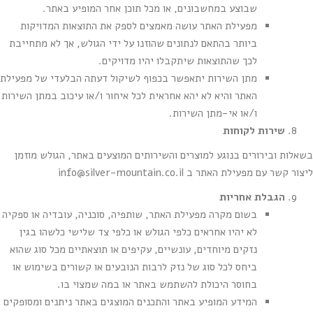
שבוצע במחשבונים, או מכל תוכן אחר המופיע באתר.
מפעילת האתר עושה מאמצים לספק את התוצאות המדויקות
ביותר בהתאם לנתונים שהוזנו על ידי הגולש, אך לא מתחייבת
לכך שהתוצאות שיתקבלו יהיו מדויקים.
מתן השירות יתאפשר בכפוף לשיקול דעתה הבלעדי של מפעילת
האתר והיא לא יהא אחראית לכל איחור ו/או עיכוב במתן השירות
ו/או אי-מתן השירות.
שירות לקוחות
בשאלות ובירורים בנוגע למוצרים והשירותים המוצעים באתר, הגולש מוזמן
ליצור קשר עם מפעילת האתר ב
info@silver-mountain.co.il
הגבלת אחריות
בשום מקרה מפעילת האתר, שותפיה, סוכניה, עובדיה או ספקיה
לא יהיו אחראים כלפי הגולש או כלפי צד שלישי כלשהו בגין
נזקים מיוחדים, עונשיים, עקיפים או תוצאתיים מכל סוג שהוא
ביחס לכל סוג של נזק לרבות הנובעים או קשורים בשימוש או
בחוסר היכולת להשתמש באתר או במה שמצוי בו.
המידע המופיע באתר והתכנים המוצגים באתר ניתנים ומסופקים