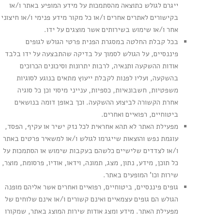
ייגרם לגולש כתוצאה מהסתמכות על מידע המופיע באתר ו/או
בקישורים לאתרים אחרים ו/או כל מקור מידע פנימי ו/או חיצוני
אחר ו/או שימוש בשירותים אשר מוצגים על ידו.
בכל קבלת החלטה במסגרת הפנית פרטי הגולש לגופים
פיננסיים, על הגולש לסמוך על בדיקה שהתבצעה על ידו בלבד
אודות ההשקעה ותנאיה, לרבות יתרונות וסיכונים הכרוכים
בהשקעה, ועליו לפנות לקבלת ייעוץ מתאים בנוגע לסוגיות
משפטיות, חשבונאיות, כספיות, ענייני מיסוי וכן כל סוגיה
אחרת הקשורה לביצוע ההשקעה. וכך באופן דומה בנושאים
ביטוחיים, רפואיים ואחרים.
מפעילת האתר לא תהא אחראית לכל נזק ישיר או עקיף, הפסד,
עוגמת נפש והוצאות שייגרמו לגולש ו/או למשאיר פרטים באתר
ו/או לצדדים שלישיים כלשהם בעקבות שימוש או הסתמכות על
כל תוכן, מידע, נתון, מצג, תמונה, וידאו, אודיו, פרסומת, מוצר,
שירות וכו' המופעים באתר.
גופים פיננסיים, ביטוחיים, רפואיים ואחרים אשר אליהם מופנה
הגולש הם גופים עצמאיים ואינם קשורים ו/או אינם שלוחים של
מפעילת האתר. מידע ומצג אודות שירות המוצג באתר, שמקורו