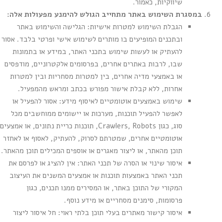
שיווקיות, כאמור.
במסגרת השימוש באתר מתחייב הגולש להימנע מפעולות אלה:
הגבלת השימוש למטרות אישיות: הגלישה והשימוש באתר
ובתכנים המופיעים בו מותרים לשימוש אישי ופרטי בלבד. אסור
להעתיק או לעשות שימוש בתכני האתר, במידע או בתמונות
שבו, לרבות באתרים אחרים, בפרסומים אלקטרוניים, מודפסים
או באמצעי מדיה אחרים, בין למטרות מסחריות ובין למטרות
אחרות, ללא קבלת אישור מפורש בכתב ומראש מהמפעיל.
שימוש באמצעים אוטומטיים לאיסוף מידע: אסור להפעיל או
לאפשר להפעיל תוכנות, מערכות או יישומים ממוחשבים מכל
סוג, כגון Crawlers, Robots, תוכנות כריית נתונים, או אמצעים
אוטומטיים אחרים, שמטרתם לסרוק, להעתיק, לאסוף או לאחזר
תוכן מהאתר, או ליצור מאגרים או אוספים המכילים תוכן מהאתר.
איסור שינוי או הסרה של תכני האתר: אין להציג או לפרסם את
תכני האתר באמצעות תוכנות או אמצעים המשנים את העיצוב
המקורי של התוכן באתר, או המסירים ממנו תכנים, כגון
פרסומות, סימנים מסחריים או מידע נוסף.
איסור קישור מאתרים בעלי תוכן בלתי ראוי: חל איסור ליצור