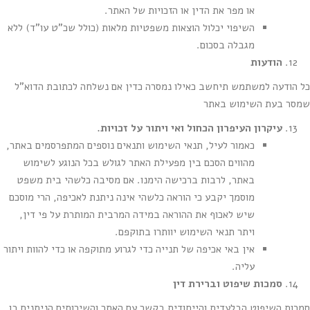
או מפר את הדין או הזכויות של האתר.
השיפוי יכלול הוצאות משפטיות מלאות (כולל שכ"ט עו"ד) ללא
מגבלה בסכום.
הודעות
כל הודעה למשתמש תיחשב כאילו נמסרה כדין אם נשלחה לכתובת הדוא"ל
שמסר בעת השימוש באתר
עיקרון העיפרון הכחול ואי ויתור על זכויות.
כאמור לעיל, תנאי השימוש ותנאים נוספים המתפרסמים באתר,
מהווים הסכם בין מפעילת האתר לגולש בכל הנוגע לשימוש
באתר, לרבות ברכישה הימנו. אם מסיבה כלשהי בית משפט
מוסמך יקבע כי הוראה כלשהי אינה ניתנת לאכיפה, הרי מוסכם
שיש לאכוף את ההוראה במידה המרבית המותרת על פי דין,
ויתר תנאי השימוש יוותרו בתוקפם.
אין באי אכיפה של תנייה כדי לגרוע מתוקפה או כדי להוות ויתור
עליה.
סמכות שיפוט וברירת דין
סמכות השיפוט הבלעדית והייחודית בקשר עם האתר והשירותים הניתנים בו,