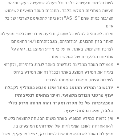
לשם הלימוד והעשרה בלבד וכל פעולה שתעשה בעקבותיהם
תעשה באחריות הגולש בלבד. התכנים באתר מוצעים לשימוש
הציבור כמות שהם "AS IS" ולא ניתן להתאימם לצרכיו של כל
אדם
ואדם. לא תהיה לגולש כל טענה, תביעה או דרישה כלפי מפעילת
האתר בגין התכנים, יכולותיהם, מגבלותיהם ו/או התאמתם
לצרכיו והשימוש באתר, או על פי מידע המוצג בו, יהיה על
אחריותו הבלעדית של הגולש באתר.
מפעילת האתר ממליצה לגולשים באתר לנהוג בזהירות, ולקרוא
בעיון את המידע המוצג באתר ובכלל זה את המידע ביחס
לשירות עצמו, תיאורו והתאמתו לצרכיו.
יודגש כי המידע המוצג באתר אינו מובא כתחליף לקבלת
יעוץ פרטני מגורם מקצועי, ואינו מתאים לנסיבותיו
הספציפיות של כל מקרה ומקרה והוא מהווה מידע כללי
בלבד, ואינו מהווה ייעוץ
.
אין לראות במידע המופיע באתר משום הבטחה לתוצאה כלשהי
ו/או אחריות לאופן הפעילויות של השירותים המוצעים בו.
מפעילת האתר לא תהא אחראית לשום נזק, ישיר או עקיף, אשר