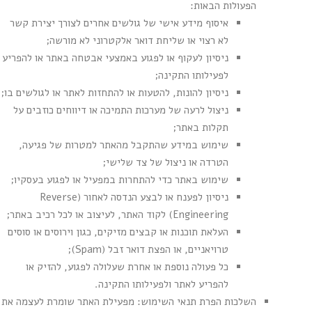
הפעולות הבאות:
איסוף מידע אישי של גולשים אחרים לצורך יצירת קשר
לא רצוי או שליחת דואר אלקטרוני לא מורשה;
ניסיון לעקוף או לפגוע באמצעי אבטחה באתר או להפריע
לפעילותו התקינה;
ניסיון להונות, להטעות או להתחזות לאתר או לגולשים בו;
ניצול לרעה של מערכות התמיכה או דיווחים כוזבים על
תקלות באתר;
שימוש במידע שהתקבל מהאתר למטרות של פגיעה,
הטרדה או ניצול של צד שלישי;
שימוש באתר כדי להתחרות במפעיל או לפגוע בעסקיו;
ניסיון לפענח או לבצע הנדסה לאחור (Reverse
Engineering) לקוד האתר, לעיצוב או לכל רכיב באתר;
העלאת תוכנות או קבצים מזיקים, כגון וירוסים או סוסים
טרויאניים, או הפצת דואר זבל (Spam);
כל פעולה נוספת או אחרת שעלולה לפגוע, להזיק או
להפריע לאתר ולפעילותו התקינה.
השלכות הפרת תנאי השימוש: מפעילת האתר שומרת לעצמה את