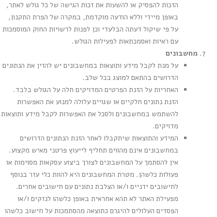
הזכות להפסיק או להשעות את זכות הגישה של כל גולש לאתר,
באופן מיידי וללא הודעה מוקדמת, במקרה של הפרת התקנון,
על פי שיקול דעתה הבלעדי וכן לפנות לרשויות החוק המוסמכות
עם ראיות ואסמכתאות לפעילות הגולש.
מחשבונים
על מנת לקבל מידע ותוצאות במחשבונים יש להזין את הנתונים
הדרושים בהתאם למוצג בכל שלב.
האחריות על הזנת הפרטים המדויקים חלה על הגולש בלבד.
הזנת נתונים חלקיים או שגויים עלולה למנוע את האפשרות
להשתמש במחשבונים ולסכל את האפשרות לקבל מידע ותוצאות
מדויקים.
המידע והתוצאות שיתקבלו לאחר הזנת הנתונים הדרושים
במחשבונים אינם מהווים תחליף לייעוץ פרטני מאיש מקצוע.
אין להסתמך על המחשבונים לצורך ביצוע עסקאות מסוימות או
פעולות כלשהן. מטרת המחשבונים היא להוות כלי עזר בנוסף
לחישובים ידניים ו/או הצלבת נתונים עם חישובים אחרים.
מפעילת האתר לא תהא אחראית באופן כלשהו לנזקים ו/או
הפסדים העלולים להיגרם כתוצאה מהסתמכות על חישוב כלשהו