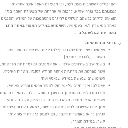
והם יכולים להשתנות מעת לעת, וכי מפעילת האתר אינה אחראית
לנכונותם בכל צורה שהיא, לרבות אי אחריות של מפעילת האתר בגין
תוצאות ונזקים כלשהם העלולים להיגרם מהסתמכות על המידע והתכנים
באתר במישרין ו/או בעקיפין.
השימוש במידע המצוי באתר הינו
באחריות הגולש בלבד
.
מדיניות הפרטיות
שימוש בשירותים שלנו כפוף למדיניות הפרטיות המפורסמת
באתר – [להכניס כתובת]
בשימושך בשירותים שלנו – אתה מסכים גם למדיניות הפרטיות,
אשר מפרטת את מדיניות איסוף המידע לסוגיו, מטרות האיסוף,
השימושים שנעשה במידע שנאסף ועוד.
שים לב! אינך חייב על-פי חוק למסור פרטים ומידע האישי.
מסירתם תלויה בהסכמתך וברצונך החופשי בלבד. מסירת פרטים
שגויים, או אי מסירת מלוא הפרטים הנדרשים, עלולים למנוע
ממך את האפשרות להשלים את הרישום, לפגוע באיכות השירות
הניתן לך או באפשרות לקבלו, וכן לפגוע ביכולת ליצור איתך
קשר, במידת הצורך.