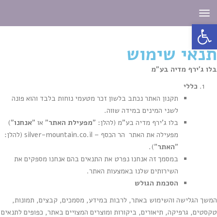
תפריט
פתח סרגל נגישות
תנאי שימוש
בלו ג'ירף מדיה בע"מ
כללי
תקנון האתר נכתב בלשון זכר מטעמי נוחות בלבד והוא פונה
לשני המינים במידה שווה.
בלו ג'ירף מדיה בע"מ (להלן: "
מפעילת האתר
" או "
אנחנו
")
מפעילה את האתר הר הכסף – silver-mountain.co.il (להלן:
"
האתר
").
במסמך זה אנחנו נפרט את התנאים בהם אנחנו מספקים את
השירותים שלנו באמצעות האתר.
הסכמת הגולש
המשך הגלישה והשימוש באתר, לרבות במידע, מסמכים, קבצים, תמונות,
טקסטים, גרפיקה, תיאורים, ביקורות ומוצרים המצויים באתר, כפופים לתנאים